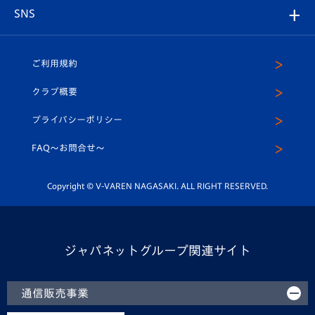
グッズ
アカデミー
チームスケジュール
V-EXPRESS
パートナー企業一覧
SNS
（ユニフォーム入場）
ホームタウン
U-18
クラブハウス（練習場）
パートナー募集
公式Twitter
ご利用規約
アカデミー
U-15
応援メディア
法人限定 VIP BOX
ヴィヴィくんインスタグラム
クラブ概要
スクール
U-12
メディア出演情報
プライバシーポリシー
公式LINE＠
スクール
FAQ〜お問合せ〜
平和祈念活動
Youtube公式チャンネル
ホームタウン活動
Copyright © V-VAREN NAGASAKI. ALL RIGHT RESERVED.
ジャパネットグループ関連サイト
通信販売事業