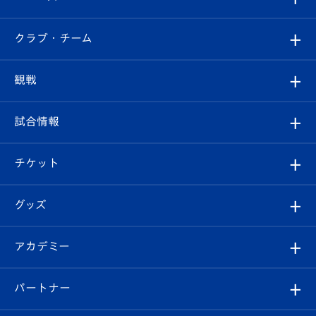
すべて
クラブ・チーム
トップチーム
クラブプロフィール
観戦
クラブ
フィロソフィー
観戦ルール
試合情報
試合情報
クラブ概要
観戦ツアー
試合日程/結果
チケット
ファンクラブ
エンブレム紹介
はじめての観戦ガイド
順位表
チケット
グッズ
チケット
選手プロフィール
Revive Team
フォトギャラリー
シーズンシート
オンラインショップ
アカデミー
イベント
スタッフプロフィール
スタジアムへのアクセス
スタジアムグルメ
V-LOVERS（ファンクラブ）
2026-27ユニフォーム
メディア
育成からのお知らせ
パートナー
マスコット紹介
ヴィヴィくんの長崎おもてなしガイド
はじめての観戦ガイド
プレイヤーズスイート
店舗情報