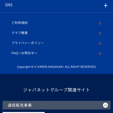
グッズ
アカデミー
チームスケジュール
V-EXPRESS
パートナー企業一覧
SNS
（ユニフォーム入場）
ホームタウン
U-18
クラブハウス（練習場）
パートナー募集
公式Twitter
ご利用規約
アカデミー
U-15
応援メディア
法人限定 VIP BOX
ヴィヴィくんインスタグラム
クラブ概要
スクール
U-12
メディア出演情報
プライバシーポリシー
公式LINE＠
スクール
FAQ〜お問合せ〜
平和祈念活動
Youtube公式チャンネル
ホームタウン活動
Copyright © V-VAREN NAGASAKI. ALL RIGHT RESERVED.
ジャパネットグループ関連サイト
通信販売事業