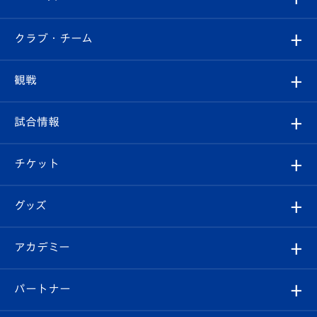
すべて
クラブ・チーム
トップチーム
クラブプロフィール
観戦
クラブ
フィロソフィー
観戦ルール
試合情報
試合情報
クラブ概要
観戦ツアー
試合日程/結果
チケット
ファンクラブ
エンブレム紹介
はじめての観戦ガイド
順位表
チケット
グッズ
チケット
選手プロフィール
Revive Team
フォトギャラリー
シーズンシート
オンラインショップ
アカデミー
イベント
スタッフプロフィール
スタジアムへのアクセス
スタジアムグルメ
V-LOVERS（ファンクラブ）
2026-27ユニフォーム
メディア
育成からのお知らせ
パートナー
マスコット紹介
ヴィヴィくんの長崎おもてなしガイド
はじめての観戦ガイド
プレイヤーズスイート
店舗情報