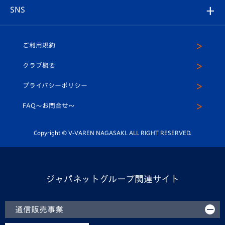
グッズ
アカデミー
チームスケジュール
V-EXPRESS
パートナー企業一覧
SNS
（ユニフォーム入場）
ホームタウン
U-18
クラブハウス（練習場）
パートナー募集
公式Twitter
ご利用規約
アカデミー
U-15
応援メディア
法人限定 VIP BOX
ヴィヴィくんインスタグラム
クラブ概要
スクール
U-12
メディア出演情報
プライバシーポリシー
公式LINE＠
スクール
FAQ〜お問合せ〜
平和祈念活動
Youtube公式チャンネル
ホームタウン活動
Copyright © V-VAREN NAGASAKI. ALL RIGHT RESERVED.
ジャパネットグループ関連サイト
通信販売事業