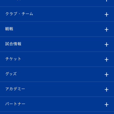
すべて
クラブ・チーム
トップチーム
クラブプロフィール
観戦
クラブ
フィロソフィー
観戦ルール
試合情報
試合情報
クラブ概要
観戦ツアー
試合日程/結果
チケット
ファンクラブ
エンブレム紹介
はじめての観戦ガイド
順位表
チケット
グッズ
チケット
選手プロフィール
Revive Team
フォトギャラリー
シーズンシート
オンラインショップ
アカデミー
イベント
スタッフプロフィール
スタジアムへのアクセス
スタジアムグルメ
V-LOVERS（ファンクラブ）
2026-27ユニフォーム
メディア
育成からのお知らせ
パートナー
マスコット紹介
ヴィヴィくんの長崎おもてなしガイド
はじめての観戦ガイド
プレイヤーズスイート
店舗情報