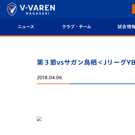
ニュース
クラブ・チーム
試合情
すべて
クラブプロフィール
試合日程/結果
トップチーム
フィロソフィー
試合情報
第３節vsサガン鳥栖＜JリーグYBC L
クラブ
クラブ概要
順位表
2018.04.06
試合情報
エンブレム紹介
U-21 Jリーグ
ファンクラブ
選手プロフィール
フォトギャラ
チケット
スタッフプロフィール
スタジアムグ