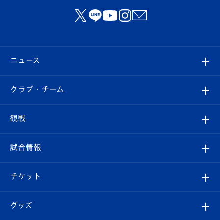
ニュース
すべて
クラブ・チーム
トップチーム
クラブプロフィール
観戦
クラブ
フィロソフィー
観戦ルール
試合情報
試合情報
クラブ概要
観戦ツアー
試合日程/結果
チケット
ファンクラブ
エンブレム紹介
はじめての観戦ガイド
順位表
チケット
グッズ
チケット
選手プロフィール
Revive Team