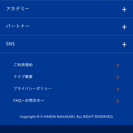
フォトギャラリー
シーズンシート
オンラインショップ
アカデミー
イベント
スタッフプロフィール
スタジアムへのアクセス
スタジアムグルメ
V-LOVERS（ファンクラブ）
2026-27ユニフォーム
メディア
育成からのお知らせ
パートナー
マスコット紹介
ヴィヴィくんの長崎おもてなしガイド
はじめての観戦ガイド
プレイヤーズスイート
店舗情報
グッズ
アカデミー
チームスケジュール
V-EXPRESS
パートナー企業一覧
SNS
（ユニフォーム入場）
ホームタウン
U-18
クラブハウス（練習場）
パートナー募集
公式Twitter
ご利用規約
アカデミー
U-15
応援メディア
法人限定 VIP BOX
ヴィヴィくんインスタグラム
クラブ概要
スクール
U-12
メディア出演情報
プライバシーポリシー
公式LINE＠
スクール
FAQ〜お問合せ〜
平和祈念活動
Youtube公式チャンネル
ホームタウン活動
Copyright © V-VAREN NAGASAKI. ALL RIGHT RESERVED.