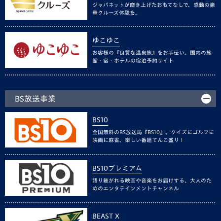
ジャパネットが磨き上げたおもてなしで、感動の豪
華クルーズ体験を。
ゆこゆこ
お客様の『良質な温泉旅』をお手伝い。国内の旅
館・宿・ホテルの宿泊予約サイト
BS放送事業
BS10
全国無料のBS放送局『BS10』。クイズにゴルフに
映画に麻雀、楽しい番組てんこ盛り！
BS10プレミアム
語り継がれる映画や音楽をお届けする、大人のた
めのエンタテインメントチャンネル
BEAST X