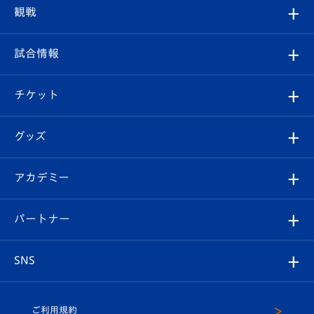
トップチーム
クラブプロフィール
観戦
クラブ
フィロソフィー
観戦ルール
試合情報
試合情報
クラブ概要
観戦ツアー
試合日程/結果
チケット
ファンクラブ
エンブレム紹介
はじめての観戦ガイド
順位表
チケット
グッズ
チケット
選手プロフィール
Revive Team
フォトギャラリー
シーズンシート
オンラインショップ
アカデミー
イベント
スタッフプロフィール
スタジアムへのアクセス
スタジアムグルメ
V-LOVERS（ファンクラブ）
2026-27ユニフォーム
メディア
育成からのお知らせ
パートナー
マスコット紹介
ヴィヴィくんの長崎おもてなしガイド
はじめての観戦ガイド
プレイヤーズスイート
店舗情報
グッズ
アカデミー
チームスケジュール
V-EXPRESS
パートナー企業一覧
SNS
（ユニフォーム入場）
ホームタウン
U-18
クラブハウス（練習場）
パートナー募集
公式Twitter
ご利用規約