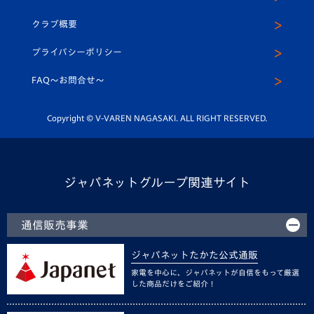
アカデミー
U-15
応援メディア
法人限定 VIP BOX
ヴィヴィくんインスタグラム
クラブ概要
スクール
U-12
メディア出演情報
プライバシーポリシー
公式LINE＠
スクール
FAQ〜お問合せ〜
平和祈念活動
Youtube公式チャンネル
ホームタウン活動
Copyright © V-VAREN NAGASAKI. ALL RIGHT RESERVED.
ジャパネットグループ関連サイト
通信販売事業
ジャパネットたかた公式通販
家電を中心に、ジャパネットが自信をもって厳選
した商品だけをご紹介！