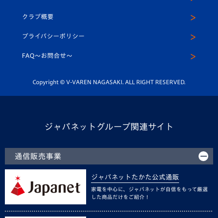
アカデミー
U-15
応援メディア
法人限定 VIP BOX
ヴィヴィくんインスタグラム
クラブ概要
スクール
U-12
メディア出演情報
プライバシーポリシー
公式LINE＠
スクール
FAQ〜お問合せ〜
平和祈念活動
Youtube公式チャンネル
ホームタウン活動
Copyright © V-VAREN NAGASAKI. ALL RIGHT RESERVED.
ジャパネットグループ関連サイト
通信販売事業
ジャパネットたかた公式通販
家電を中心に、ジャパネットが自信をもって厳選
した商品だけをご紹介！