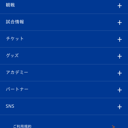
トップチーム
クラブプロフィール
観戦
クラブ
フィロソフィー
観戦ルール
試合情報
試合情報
クラブ概要
観戦ツアー
試合日程/結果
チケット
ファンクラブ
エンブレム紹介
はじめての観戦ガイド
順位表
チケット
グッズ
チケット
選手プロフィール
Revive Team
フォトギャラリー
シーズンシート
オンラインショップ
アカデミー
イベント
スタッフプロフィール
スタジアムへのアクセス
スタジアムグルメ
V-LOVERS（ファンクラブ）
2026-27ユニフォーム
メディア
育成からのお知らせ
パートナー
マスコット紹介
ヴィヴィくんの長崎おもてなしガイド
はじめての観戦ガイド
プレイヤーズスイート
店舗情報
グッズ
アカデミー
チームスケジュール
V-EXPRESS
パートナー企業一覧
SNS
（ユニフォーム入場）
ホームタウン
U-18
クラブハウス（練習場）
パートナー募集
公式Twitter
ご利用規約