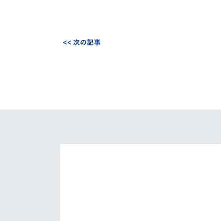
<< 次の記事