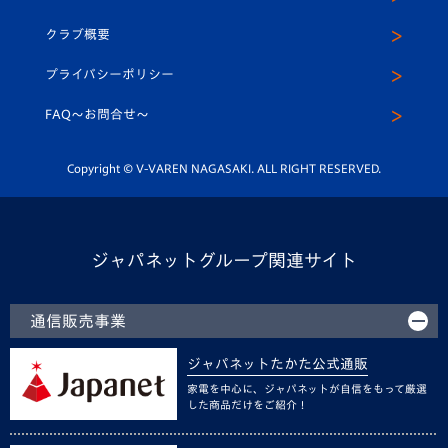
アカデミー
U-15
応援メディア
法人限定 VIP BOX
ヴィヴィくんインスタグラム
クラブ概要
スクール
U-12
メディア出演情報
プライバシーポリシー
公式LINE＠
スクール
FAQ〜お問合せ〜
平和祈念活動
Youtube公式チャンネル
ホームタウン活動
Copyright © V-VAREN NAGASAKI. ALL RIGHT RESERVED.
ジャパネットグループ関連サイト
通信販売事業
ジャパネットたかた公式通販
家電を中心に、ジャパネットが自信をもって厳選
した商品だけをご紹介！