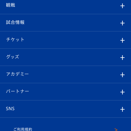
トップチーム
クラブプロフィール
観戦
クラブ
フィロソフィー
観戦ルール
試合情報
試合情報
クラブ概要
観戦ツアー
試合日程/結果
チケット
ファンクラブ
エンブレム紹介
はじめての観戦ガイド
順位表
チケット
グッズ
チケット
選手プロフィール
Revive Team
フォトギャラリー
シーズンシート
オンラインショップ
アカデミー
イベント
スタッフプロフィール
スタジアムへのアクセス
スタジアムグルメ
V-LOVERS（ファンクラブ）
2026-27ユニフォーム
メディア
育成からのお知らせ
パートナー
マスコット紹介
ヴィヴィくんの長崎おもてなしガイド
はじめての観戦ガイド
プレイヤーズスイート
店舗情報
グッズ
アカデミー
チームスケジュール
V-EXPRESS
パートナー企業一覧
SNS
（ユニフォーム入場）
ホームタウン
U-18
クラブハウス（練習場）
パートナー募集
公式Twitter
ご利用規約