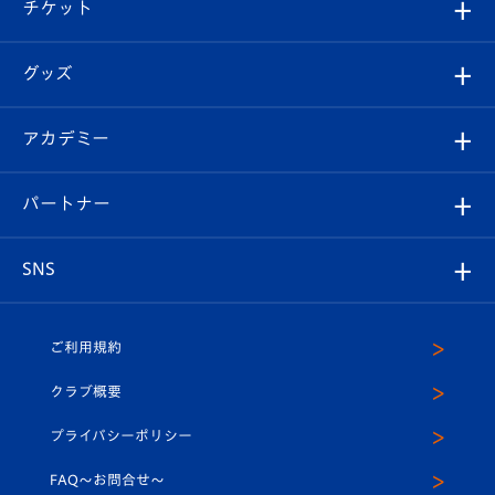
試合日程/結果
チケット
ファンクラブ
エンブレム紹介
はじめての観戦ガイド
順位表
チケット
グッズ
チケット
選手プロフィール
Revive Team
フォトギャラリー
シーズンシート
オンラインショップ
アカデミー
イベント
スタッフプロフィール
スタジアムへのアクセス
スタジアムグルメ
V-LOVERS（ファンクラブ）
2026-27ユニフォーム
メディア
育成からのお知らせ
パートナー
マスコット紹介
ヴィヴィくんの長崎おもてなしガイド
はじめての観戦ガイド
プレイヤーズスイート
店舗情報
グッズ
アカデミー
チームスケジュール
V-EXPRESS
パートナー企業一覧
SNS
（ユニフォーム入場）
ホームタウン
U-18
クラブハウス（練習場）
パートナー募集
公式Twitter
ご利用規約
アカデミー
U-15
応援メディア
法人限定 VIP BOX
ヴィヴィくんインスタグラム
クラブ概要
スクール
U-12
メディア出演情報
プライバシーポリシー
公式LINE＠
スクール
FAQ〜お問合せ〜
平和祈念活動
Youtube公式チャンネル