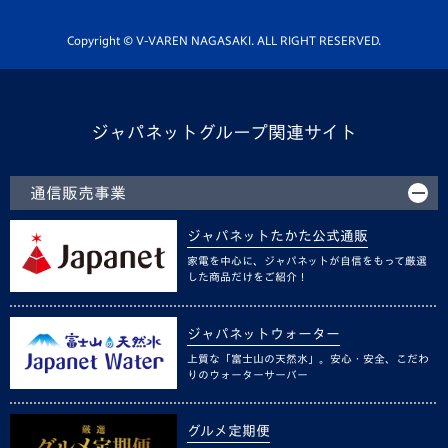
ホームタウン活動
Copyright © V-VAREN NAGASAKI. ALL RIGHT RESERVED.
ジャパネットグループ関連サイト
通信販売事業
ジャパネットたかた公式通販
家電を中心に、ジャパネットが自信をもって厳選
した商品だけをご紹介！
ジャパネットウォーター
上質な「富士山の天然水」。安心・安全、こだわ
りのウォーターサーバー
グルメ定期便