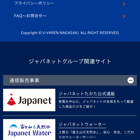
メディア出演情報
プライバシーポリシー
公式LINE＠
スクール
FAQ〜お問合せ〜
平和祈念活動
Youtube公式チャンネル
ホームタウン活動
Copyright © V-VAREN NAGASAKI. ALL RIGHT RESERVED.
ジャパネットグループ関連サイト
通信販売事業
ジャパネットたかた公式通販
家電を中心に、ジャパネットが自信をもって厳選
した商品だけをご紹介！
ジャパネットウォーター
上質な「富士山の天然水」。安心・安全、こだわ
りのウォーターサーバー