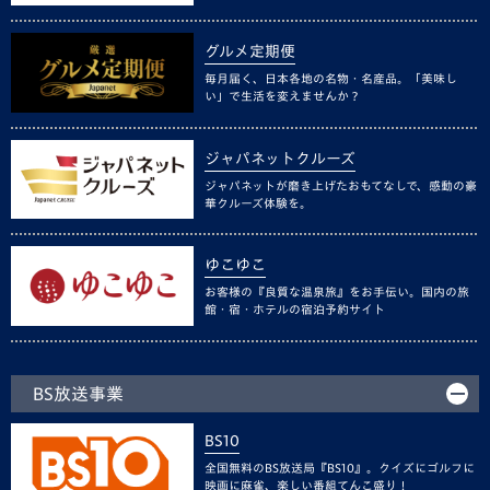
グルメ定期便
毎月届く、日本各地の名物・名産品。「美味し
い」で生活を変えませんか？
ジャパネットクルーズ
ジャパネットが磨き上げたおもてなしで、感動の豪
華クルーズ体験を。
ゆこゆこ
お客様の『良質な温泉旅』をお手伝い。国内の旅
館・宿・ホテルの宿泊予約サイト
BS放送事業
BS10
全国無料のBS放送局『BS10』。クイズにゴルフに
映画に麻雀、楽しい番組てんこ盛り！