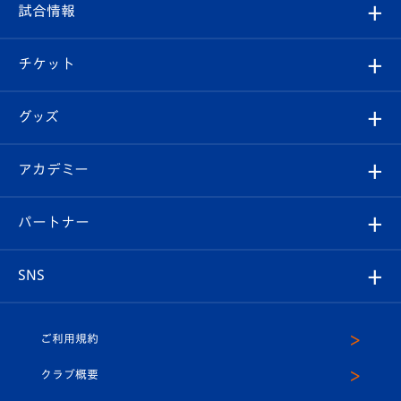
観戦ルール
試合情報
試合情報
クラブ概要
観戦ツアー
試合日程/結果
チケット
ファンクラブ
エンブレム紹介
はじめての観戦ガイド
順位表
チケット
グッズ
チケット
選手プロフィール
Revive Team
フォトギャラリー
シーズンシート
オンラインショップ
アカデミー
イベント
スタッフプロフィール
スタジアムへのアクセス
スタジアムグルメ
V-LOVERS（ファンクラブ）
2026-27ユニフォーム
メディア
育成からのお知らせ
パートナー
マスコット紹介
ヴィヴィくんの長崎おもてなしガイド
はじめての観戦ガイド
プレイヤーズスイート
店舗情報
グッズ
アカデミー
チームスケジュール
V-EXPRESS
パートナー企業一覧
SNS
（ユニフォーム入場）
ホームタウン
U-18
クラブハウス（練習場）
パートナー募集
公式Twitter
ご利用規約
アカデミー
U-15
応援メディア
法人限定 VIP BOX
ヴィヴィくんインスタグラム
クラブ概要
スクール
U-12