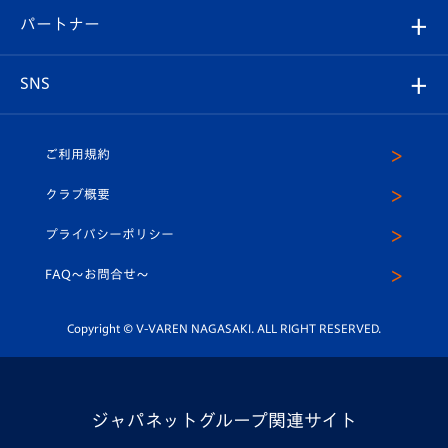
V-LOVERS（ファンクラブ）
2026-27ユニフォーム
メディア
育成からのお知らせ
パートナー
マスコット紹介
ヴィヴィくんの長崎おもてなしガイド
はじめての観戦ガイド
プレイヤーズスイート
店舗情報
グッズ
アカデミー
チームスケジュール
V-EXPRESS
パートナー企業一覧
SNS
（ユニフォーム入場）
ホームタウン
U-18
クラブハウス（練習場）
パートナー募集
公式Twitter
ご利用規約
アカデミー
U-15
応援メディア
法人限定 VIP BOX
ヴィヴィくんインスタグラム
クラブ概要
スクール
U-12
メディア出演情報
プライバシーポリシー
公式LINE＠
スクール
FAQ〜お問合せ〜
平和祈念活動
Youtube公式チャンネル
ホームタウン活動
Copyright © V-VAREN NAGASAKI. ALL RIGHT RESERVED.
ジャパネットグループ関連サイト