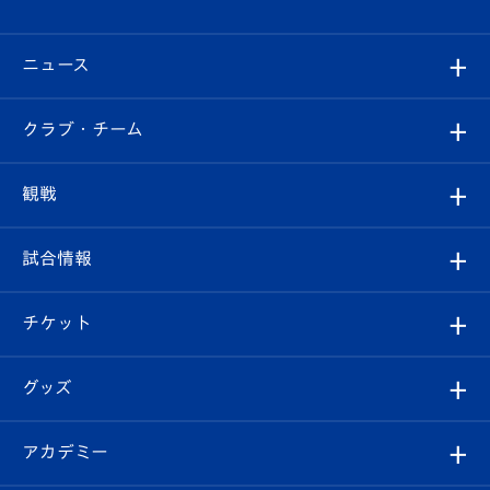
ニュース
すべて
クラブ・チーム
トップチーム
クラブプロフィール
観戦
クラブ
フィロソフィー
観戦ルール
試合情報
試合情報
クラブ概要
観戦ツアー
試合日程/結果
チケット
ファンクラブ
エンブレム紹介
はじめての観戦ガイド
順位表
チケット
グッズ
チケット
選手プロフィール
Revive Team
フォトギャラリー
シーズンシート
オンラインショップ
アカデミー
イベント
スタッフプロフィール
スタジアムへのアクセス
スタジアムグルメ