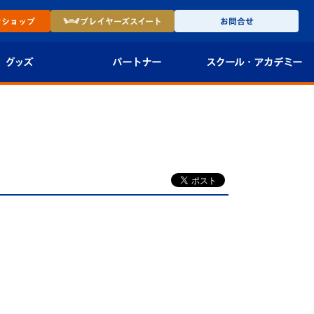
ン
ショップ
プレイヤーズ
スイート
お問合せ
グッズ
パートナー
スクール・
アカデミー
インショップ
パートナー企業一覧
アカデミー
-27ユニフォー
パートナー募集
U-18
法人限定 VIP BOX
U-15
報
U-12
スクール