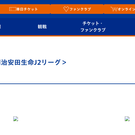
単日チケット
ファンクラブ
オンライ
チケット・
報
観戦
ファンクラブ
観戦ルール
チケット
オンラ
はじめての観戦ガイ
シーズンシート
2026
5明治安田生命J2リーグ＞
ド
ム
プレイヤーズスイート
Revive Team
店舗情
関連
V-LOVERS（ファン
スタジアムへのアク
クラブ）
セス
リー
ヴィヴィくんの長崎
ルメ
おもてなしガイド