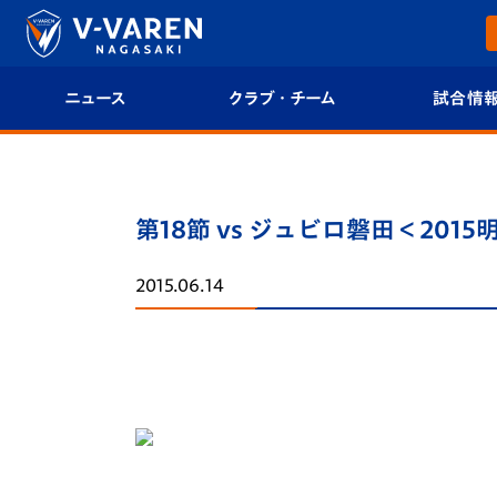
ニュース
クラブ・チーム
試合情
すべて
クラブプロフィール
試合日程/結果
トップチーム
フィロソフィー
試合情報
第18節 vs ジュビロ磐田＜201
クラブ
クラブ概要
順位表
2015.06.14
試合情報
エンブレム紹介
U-21 Jリーグ
ファンクラブ
選手プロフィール
フォトギャラ
チケット
スタッフプロフィール
スタジアムグ