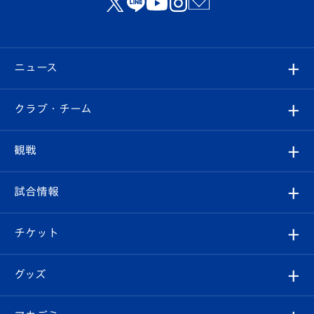
ニュース
すべて
クラブ・チーム
トップチーム
クラブプロフィール
観戦
クラブ
フィロソフィー
観戦ルール
試合情報
試合情報
クラブ概要
観戦ツアー
試合日程/結果
チケット
ファンクラブ
エンブレム紹介
はじめての観戦ガイド
順位表
チケット
グッズ
チケット
選手プロフィール
Revive Team
フォトギャラリー
シーズンシート
オンラインショップ