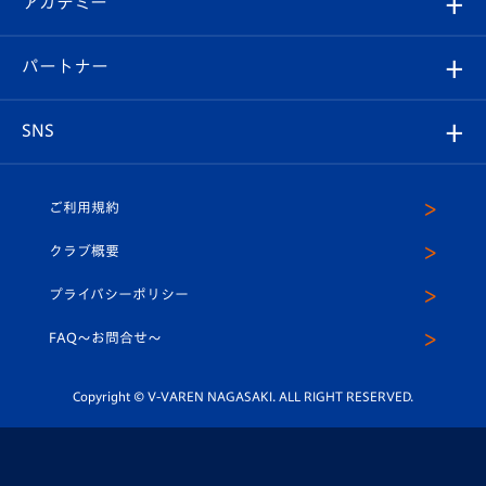
アカデミー
イベント
スタッフプロフィール
スタジアムへのアクセス
スタジアムグルメ
V-LOVERS（ファンクラブ）
2026-27ユニフォーム
メディア
育成からのお知らせ
パートナー
マスコット紹介
ヴィヴィくんの長崎おもてなしガイド
はじめての観戦ガイド
プレイヤーズスイート
店舗情報
グッズ
アカデミー
チームスケジュール
V-EXPRESS
パートナー企業一覧
SNS
（ユニフォーム入場）
ホームタウン
U-18
クラブハウス（練習場）
パートナー募集
公式Twitter
ご利用規約
アカデミー
U-15
応援メディア
法人限定 VIP BOX
ヴィヴィくんインスタグラム
クラブ概要
スクール
U-12
メディア出演情報
プライバシーポリシー
公式LINE＠
スクール
FAQ〜お問合せ〜
平和祈念活動
Youtube公式チャンネル
ホームタウン活動
Copyright © V-VAREN NAGASAKI. ALL RIGHT RESERVED.