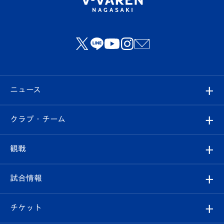
ニュース
すべて
クラブ・チーム
トップチーム
クラブプロフィール
観戦
クラブ
フィロソフィー
観戦ルール
試合情報
試合情報
クラブ概要
観戦ツアー
試合日程/結果
チケット
ファンクラブ
エンブレム紹介