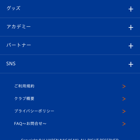
はじめての観戦ガイド
順位表
チケット
グッズ
チケット
選手プロフィール
Revive Team
フォトギャラリー
シーズンシート
オンラインショップ
アカデミー
イベント
スタッフプロフィール
スタジアムへのアクセス
スタジアムグルメ
V-LOVERS（ファンクラブ）
2026-27ユニフォーム
メディア
育成からのお知らせ
パートナー
マスコット紹介
ヴィヴィくんの長崎おもてなしガイド
はじめての観戦ガイド
プレイヤーズスイート
店舗情報
グッズ
アカデミー
チームスケジュール
V-EXPRESS
パートナー企業一覧
SNS
（ユニフォーム入場）
ホームタウン
U-18
クラブハウス（練習場）
パートナー募集
公式Twitter
ご利用規約
アカデミー
U-15
応援メディア
法人限定 VIP BOX
ヴィヴィくんインスタグラム
クラブ概要
スクール
U-12
メディア出演情報
プライバシーポリシー
公式LINE＠
スクール
FAQ〜お問合せ〜
平和祈念活動
Youtube公式チャンネル
ホームタウン活動