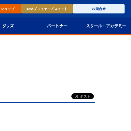
ン
ショップ
プレイヤーズ
スイート
お問合せ
グッズ
パートナー
スクール・
アカデミー
インショップ
パートナー企業一覧
アカデミー
-27ユニフォー
パートナー募集
U-18
法人限定 VIP BOX
U-15
報
U-12
スクール