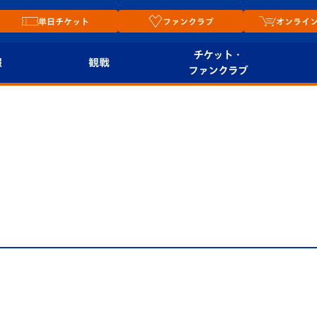
単日チケット
ファンクラブ
オンライ
チケット・
報
観戦
ファンクラブ
観戦ルール
チケット
オンラ
はじめての観戦ガイ
シーズンシート
2026
ド
ム
プレイヤーズスイート
Revive Team
店舗情
せ
関連
V-LOVERS（ファン
スタジアムへのアク
クラブ）
セス
リー
ヴィヴィくんの長崎
ルメ
おもてなしガイド