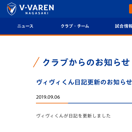
ニュース
クラブ・チーム
試合情
すべて
クラブプロフィール
試合日程/結果
トップチーム
フィロソフィー
試合情報
クラブからのお知らせ
クラブ
クラブ概要
順位表
ヴィヴィくん日記更新のお知ら
試合情報
エンブレム紹介
U-21 Jリーグ
2019.09.06
ファンクラブ
選手プロフィール
フォトギャラ
ヴィヴィくんが日記を更新しました
チケット
スタッフプロフィール
スタジアムグ