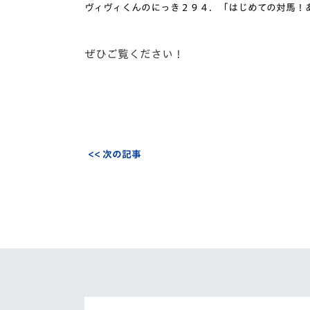
イベント
マスコット紹介
ヴィヴィくんのにっき２９４．「はじめての対馬！
メディア
チームスケジュール
ぜひご覧ください！
グッズ
クラブハウス（練習
場）
ホームタウン
応援メディア
アカデミー
<< 次の記事
平和祈念活動
スクール
ホームタウン活動