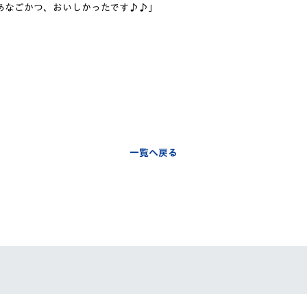
あなごかつ、おいしかったです♪♪」
V-EXPRESS（ユニフ
ォーム入場）
一覧へ戻る