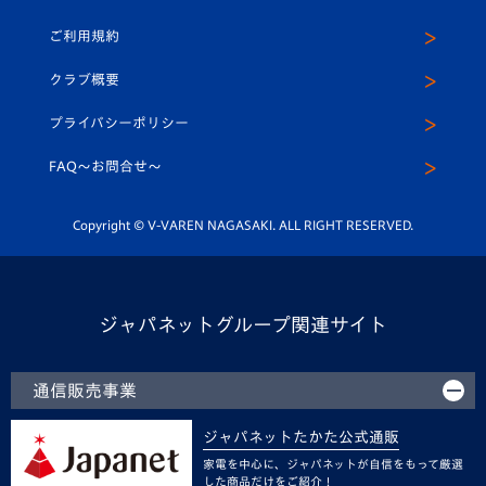
クラブハウス（練習場）
パートナー募集
公式Twitter
ご利用規約
アカデミー
U-15
応援メディア
法人限定 VIP BOX
ヴィヴィくんインスタグラム
クラブ概要
スクール
U-12
メディア出演情報
プライバシーポリシー
公式LINE＠
スクール
FAQ〜お問合せ〜
平和祈念活動
Youtube公式チャンネル
ホームタウン活動
Copyright © V-VAREN NAGASAKI. ALL RIGHT RESERVED.
ジャパネットグループ関連サイト
通信販売事業
ジャパネットたかた公式通販
家電を中心に、ジャパネットが自信をもって厳選
した商品だけをご紹介！