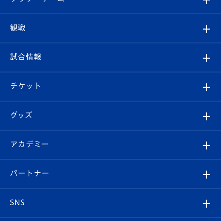
トップチーム
クラブプロフィール
観戦
クラブ
フィロソフィー
観戦ルール
試合情報
試合情報
クラブ概要
観戦ツアー
試合日程/結果
チケット
ファンクラブ
エンブレム紹介
はじめての観戦ガイド
順位表
チケット
グッズ
チケット
選手プロフィール
Revive Team
フォトギャラリー
シーズンシート
オンラインショップ
アカデミー
イベント
スタッフプロフィール
スタジアムへのアクセス
スタジアムグルメ
V-LOVERS（ファンクラブ）
2026-27ユニフォーム
メディア
育成からのお知らせ
パートナー
マスコット紹介
ヴィヴィくんの長崎おもてなしガイド
はじめての観戦ガイド
プレイヤーズスイート
店舗情報
グッズ
アカデミー
チームスケジュール
V-EXPRESS
パートナー企業一覧
SNS
（ユニフォーム入場）
ホームタウン
U-18