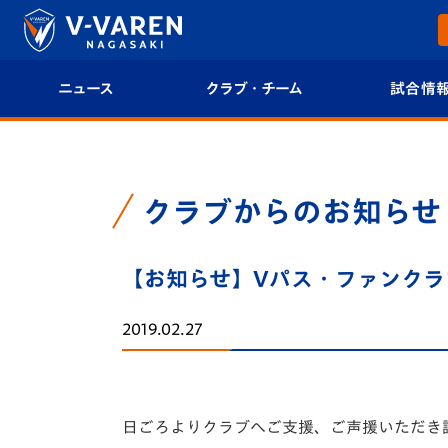
ニュース
クラブ・チーム
試合情
すべて
クラブプロフィール
試合日程/結果
トップチーム
フィロソフィー
試合情報
クラブからのお知らせ
クラブ
クラブ概要
順位表
【お知らせ】Vパス・ファンク
試合情報
エンブレム紹介
U-21 Jリーグ
2019.02.27
ファンクラブ
選手プロフィール
フォトギャラ
チケット
スタッフプロフィール
スタジアムグ
日ごろよりクラブへご支援、ご声援いただき