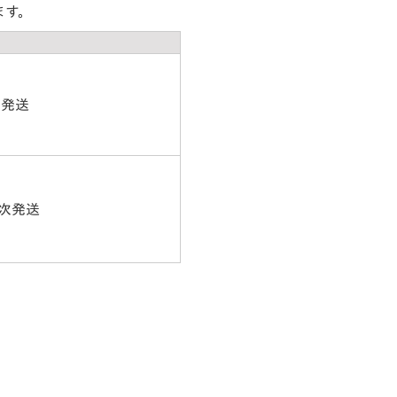
ます。
次発送
順次発送