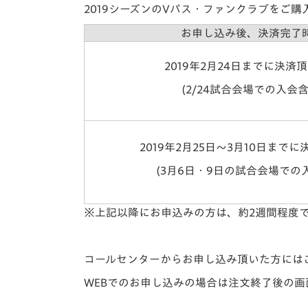
イベント
マスコット紹介
2019シーズンのVパス・ファンクラブをご
お申し込み後、決済完了
メディア
チームスケジュール
2019年2月24日までに決済
グッズ
クラブハウス（練習
場）
(2/24試合会場での入会含
ホームタウン
応援メディア
アカデミー
2019年2月25日～3月10日まで
平和祈念活動
(3月6日・9日の試合会場での
スクール
ホームタウン活動
※上記以降にお申込みの方は、約2週間程度
コールセンターからお申し込み頂いた方には
WEBでのお申し込みの場合は注文終了後の