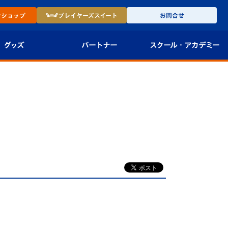
ン
ショップ
プレイヤーズ
スイート
お問合せ
グッズ
パートナー
スクール・
アカデミー
インショップ
パートナー企業一覧
アカデミー
-27ユニフォー
パートナー募集
U-18
法人限定 VIP BOX
U-15
報
U-12
スクール