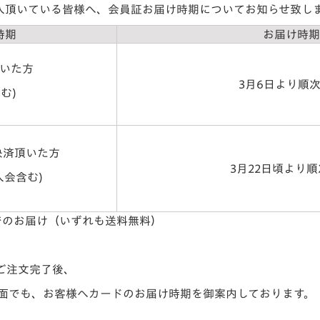
購入頂いている皆様へ、会員証お届け時期についてお知らせ致し
V-EXPRESS（ユニフ
ォーム入場）
時期
お届け時期
頂いた方
3月6日より順
む)
に決済頂いた方
3月22日頃より
入会含む)
でのお届け（いずれも送料無料）
ご注文完了後、
画面でも、お客様へカードのお届け時期を御案内しております。