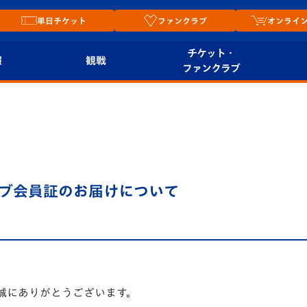
単日チケット
ファンクラブ
オンライ
チケット・
報
観戦
ファンクラブ
観戦ルール
チケット
オンラ
はじめての観戦ガイ
シーズンシート
2026
ド
ム
プレイヤーズスイート
Revive Team
店舗情
ラブ会員証のお届けについて
関連
V-LOVERS（ファン
スタジアムへのアク
クラブ）
セス
リー
ヴィヴィくんの長崎
ルメ
おもてなしガイド
誠にありがとうございます。