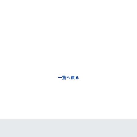
V-EXPRESS（ユニフ
ォーム入場）
一覧へ戻る