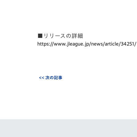
イベント
マスコット紹介
メディア
チームスケジュール
グッズ
クラブハウス（練習
■リリースの詳細
場）
https://www.jleague.jp/news/article/34251/
ホームタウン
応援メディア
アカデミー
平和祈念活動
<< 次の記事
スクール
ホームタウン活動