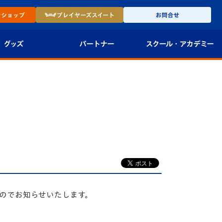
ン
ショップ
プレイヤーズ
スイート
お問合せ
グッズ
パートナー
スクール・
アカデミー
インショップ
パートナー企業一覧
アカデミー
-27ユニフォー
パートナー募集
U-18
法人限定 VIP BOX
U-15
報
U-12
スクール
たのでお知らせいたします。