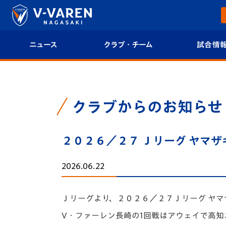
ニュース
クラブ・チーム
試合情
すべて
クラブプロフィール
試合日程/結果
トップチーム
フィロソフィー
試合情報
クラブからのお知らせ
クラブ
クラブ概要
順位表
２０２６／２７ Ｊリーグ ヤマザ
試合情報
エンブレム紹介
U-21 Jリーグ
2026.06.22
ファンクラブ
選手プロフィール
フォトギャラ
Ｊリーグより、２０２６／２７Ｊリーグ ヤマ
チケット
スタッフプロフィール
スタジアムグ
V・ファーレン長崎の1回戦はアウェイで高知