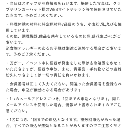
・当日はスタッフが写真撮影を行います。撮影した写真は、クラ
ブやリンガーハット様のWEBサイトやチラシ等で使用させていた
だきます。予めご了承ください。
・料理体験の材料に
特定原材料7品目のうち、小麦粉,乳,えびを使
用しています。
その他、
調理機器,備品を共有しているものに卵,落花生,かにがご
ざいます。
※食物アレルギーのあるお子様は別途ご連絡する場合がございま
す。予めご了承ください。
・万が一、イベント中に怪我が発生をした際は応急処置をさせて
いただきますが、怪我や事故、また、貴重品・手荷物などの盗難
紛失につきましては一切の責任を負いかねます。
・会員番号は正しく入力ください。間違った会員番号を登録され
た場合、申込が無効となる場合があります
・1つのメールアドレスにつき、1回までの申込となります。同じ
メールアドレスを使用した場合、情報が上書きされますのでご注
意ください。
・1名につき、1回までの申込となります。複数回申込があった場
合、すべての申込が無効となることがありますのでご注意くださ