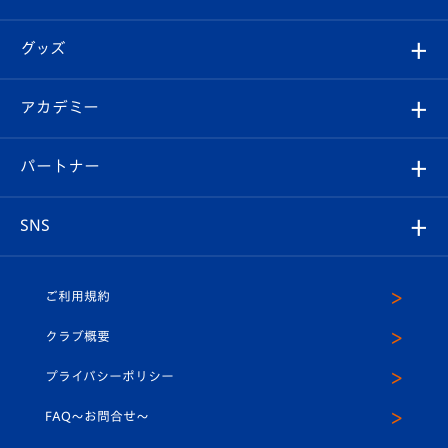
ファンクラブ
エンブレム紹介
はじめての観戦ガイド
順位表
チケット
グッズ
チケット
選手プロフィール
Revive Team
フォトギャラリー
シーズンシート
オンラインショップ
アカデミー
イベント
スタッフプロフィール
スタジアムへのアクセス
スタジアムグルメ
V-LOVERS（ファンクラブ）
2026-27ユニフォーム
メディア
育成からのお知らせ
パートナー
マスコット紹介
ヴィヴィくんの長崎おもてなしガイド
はじめての観戦ガイド
プレイヤーズスイート
店舗情報
グッズ
アカデミー
チームスケジュール
V-EXPRESS
パートナー企業一覧
SNS
（ユニフォーム入場）
ホームタウン
U-18
クラブハウス（練習場）
パートナー募集
公式Twitter
ご利用規約
アカデミー
U-15
応援メディア
法人限定 VIP BOX
ヴィヴィくんインスタグラム
クラブ概要
スクール
U-12
メディア出演情報
プライバシーポリシー
公式LINE＠
スクール
FAQ〜お問合せ〜
平和祈念活動
Youtube公式チャンネル