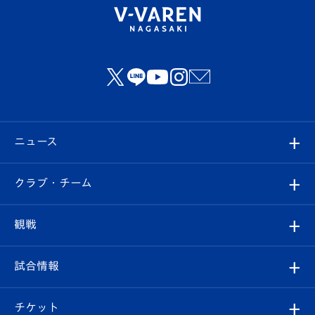
ニュース
すべて
クラブ・チーム
トップチーム
クラブプロフィール
観戦
クラブ
フィロソフィー
観戦ルール
試合情報
試合情報
クラブ概要
観戦ツアー
試合日程/結果
チケット