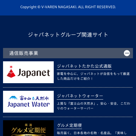
ホームタウン活動
Copyright © V-VAREN NAGASAKI. ALL RIGHT RESERVED.
ジャパネットグループ関連サイト
通信販売事業
ジャパネットたかた公式通販
家電を中心に、ジャパネットが自信をもって厳選
した商品だけをご紹介！
ジャパネットウォーター
上質な「富士山の天然水」。安心・安全、こだわ
りのウォーターサーバー
グルメ定期便
毎月届く、日本各地の名物・名産品。「美味し