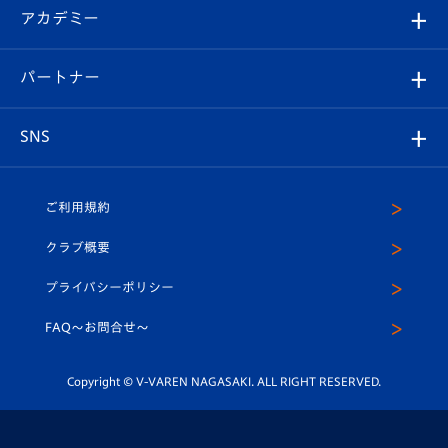
シーズンシート
オンラインショップ
アカデミー
イベント
スタッフプロフィール
スタジアムへのアクセス
スタジアムグルメ
V-LOVERS（ファンクラブ）
2026-27ユニフォーム
メディア
育成からのお知らせ
パートナー
マスコット紹介
ヴィヴィくんの長崎おもてなしガイド
はじめての観戦ガイド
プレイヤーズスイート
店舗情報
グッズ
アカデミー
チームスケジュール
V-EXPRESS
パートナー企業一覧
SNS
（ユニフォーム入場）
ホームタウン
U-18
クラブハウス（練習場）
パートナー募集
公式Twitter
ご利用規約
アカデミー
U-15
応援メディア
法人限定 VIP BOX
ヴィヴィくんインスタグラム
クラブ概要
スクール
U-12
メディア出演情報
プライバシーポリシー
公式LINE＠
スクール
FAQ〜お問合せ〜
平和祈念活動
Youtube公式チャンネル
ホームタウン活動
Copyright © V-VAREN NAGASAKI. ALL RIGHT RESERVED.