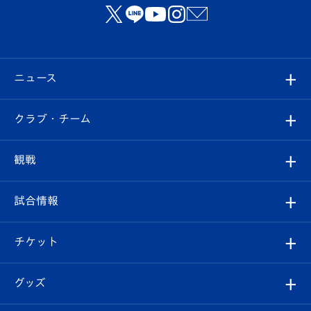
ニュース
すべて
クラブ・チーム
トップチーム
クラブプロフィール
観戦
クラブ
フィロソフィー
観戦ルール
試合情報
試合情報
クラブ概要
観戦ツアー
試合日程/結果
チケット
ファンクラブ
エンブレム紹介
はじめての観戦ガイド
順位表
チケット
グッズ
チケット
選手プロフィール
Revive Team
フォトギャラリー