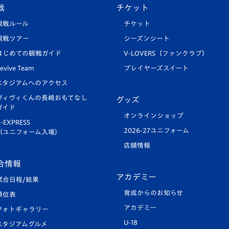
戦
チケット
観戦ルール
チケット
観戦ツアー
シーズンシート
はじめての観戦ガイド
V-LOVERS（ファンクラブ）
evive Team
プレイヤーズスイート
スタジアムへのアクセス
ヴィヴィくんの長崎おもてなし
グッズ
ガイド
オンラインショップ
-EXPRESS
2026-27ユニフォーム
（ユニフォーム入場）
店舗情報
合情報
アカデミー
試合日程/結果
育成からのお知らせ
順位表
アカデミー
フォトギャラリー
U-18
スタジアムグルメ