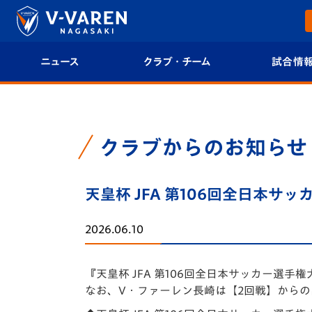
ニュース
クラブ・チーム
試合情
すべて
クラブプロフィール
試合日程/結果
トップチーム
フィロソフィー
試合情報
クラブからのお知らせ
クラブ
クラブ概要
順位表
天皇杯 JFA 第106回全日本サ
試合情報
エンブレム紹介
U-21 Jリーグ
2026.06.10
ファンクラブ
選手プロフィール
フォトギャラ
『天皇杯 JFA 第106回全日本サッカー
チケット
スタッフプロフィール
スタジアムグ
なお、V・ファーレン長崎は【2回戦】からの