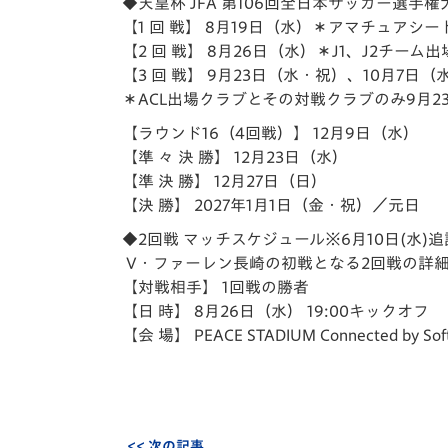
イベント
マスコット紹介
◆天皇杯 JFA 第106回全日本サッカー選手権
【1 回 戦】 8月19日（水）＊アマチュア
【2 回 戦】 8月26日（水）＊J1、J2チーム出
メディア
チームスケジュール
【3 回 戦】 9月23日（水・祝）、10月7日（
＊ACL出場クラブとその対戦クラブのみ9月2
グッズ
クラブハウス（練習
場）
【ラウンド16（4回戦）】 12月9日（水）
ホームタウン
【準 々 決 勝】 12月23日（水）
応援メディア
【準 決 勝】 12月27日（日）
アカデミー
【決 勝】 2027年1月1日（金・祝）／元日
平和祈念活動
◆2回戦 マッチスケジュール※6月10日(水)追
スクール
V・ファーレン長崎の初戦となる2回戦の詳
ホームタウン活動
【対戦相手】
1回戦の勝者
【日 時】
8月26日（水） 19:00キックオフ
【会 場】
PEACE STADIUM Connected by Sof
<< 次の記事