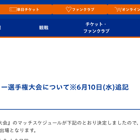
単日チケット
ファンクラブ
オンライ
チケット・
報
観戦
ファンクラブ
観戦ルール
チケット
オンラ
はじめての観戦ガイ
シーズンシート
2026
ド
ム
プレイヤーズスイート
Revive Team
店舗情
ッカー選手権大会について※6月10日(水)追記
関連
V-LOVERS（ファン
スタジアムへのアク
クラブ）
セス
リー
ヴィヴィくんの長崎
選手権大会』のマッチスケジュールが下記のとおり決定しましたので
ルメ
おもてなしガイド
出場となります。