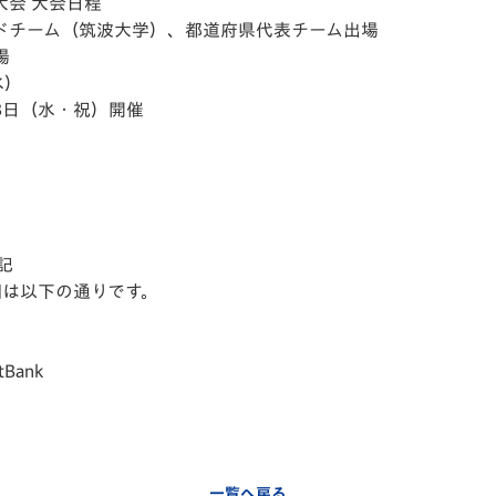
大会 大会日程
V-EXPRESS（ユニフ
シードチーム（筑波大学）、都道府県代表チーム出場
ォーム入場）
場
水）
3日（水・祝）開催
記
細は以下の通りです。
tBank
一覧へ戻る