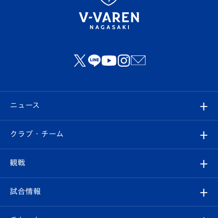
ニュース
すべて
クラブ・チーム
トップチーム
クラブプロフィール
観戦
クラブ
フィロソフィー
観戦ルール
試合情報
試合情報
クラブ概要
観戦ツアー
試合日程/結果