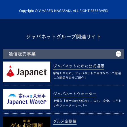
ホームタウン活動
Copyright © V-VAREN NAGASAKI. ALL RIGHT RESERVED.
ジャパネットグループ関連サイト
通信販売事業
ジャパネットたかた公式通販
家電を中心に、ジャパネットが自信をもって厳選
した商品だけをご紹介！
ジャパネットウォーター
上質な「富士山の天然水」。安心・安全、こだわ
りのウォーターサーバー
グルメ定期便