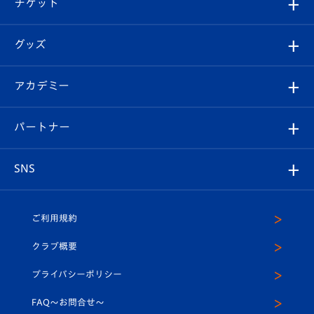
チケット
ファンクラブ
エンブレム紹介
はじめての観戦ガイド
順位表
チケット
グッズ
チケット
選手プロフィール
Revive Team
フォトギャラリー
シーズンシート
オンラインショップ
アカデミー
イベント
スタッフプロフィール
スタジアムへのアクセス
スタジアムグルメ
V-LOVERS（ファンクラブ）
2026-27ユニフォーム
メディア
育成からのお知らせ
パートナー
マスコット紹介
ヴィヴィくんの長崎おもてなしガイド
はじめての観戦ガイド
プレイヤーズスイート
店舗情報
グッズ
アカデミー
チームスケジュール
V-EXPRESS
パートナー企業一覧
SNS
（ユニフォーム入場）
ホームタウン
U-18
クラブハウス（練習場）
パートナー募集
公式Twitter
ご利用規約
アカデミー
U-15
応援メディア
法人限定 VIP BOX
ヴィヴィくんインスタグラム
クラブ概要
スクール
U-12
メディア出演情報
プライバシーポリシー
公式LINE＠
スクール
FAQ〜お問合せ〜
平和祈念活動
Youtube公式チャンネル