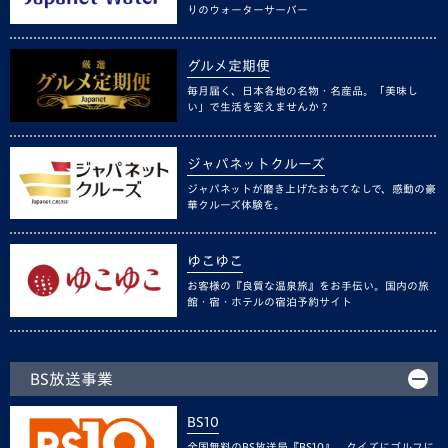
りのウォーターサーバー
グルメ定期便
毎月届く、日本各地の名物・名産品。「美味し
い」で生活を変えませんか？
ジャパネットクルーズ
ジャパネットが磨き上げたおもてなしで、感動の豪
華クルーズ体験を。
ゆこゆこ
お客様の『良質な温泉旅』をお手伝い。国内の旅
館・宿・ホテルの宿泊予約サイト
BS放送事業
BS10
全国無料のBS放送局『BS10』。クイズにゴルフに