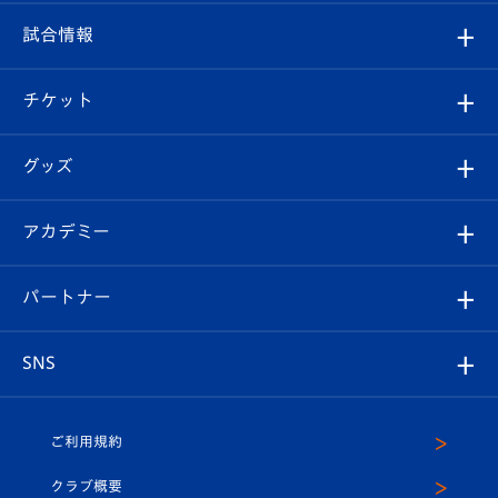
クラブ
フィロソフィー
観戦ルール
試合情報
試合情報
クラブ概要
観戦ツアー
試合日程/結果
チケット
ファンクラブ
エンブレム紹介
はじめての観戦ガイド
順位表
チケット
グッズ
チケット
選手プロフィール
Revive Team
フォトギャラリー
シーズンシート
オンラインショップ
アカデミー
イベント
スタッフプロフィール
スタジアムへのアクセス
スタジアムグルメ
V-LOVERS（ファンクラブ）
2026-27ユニフォーム
メディア
育成からのお知らせ
パートナー
マスコット紹介
ヴィヴィくんの長崎おもてなしガイド
はじめての観戦ガイド
プレイヤーズスイート
店舗情報
グッズ
アカデミー
チームスケジュール
V-EXPRESS
パートナー企業一覧
SNS
（ユニフォーム入場）
ホームタウン
U-18
クラブハウス（練習場）
パートナー募集
公式Twitter
ご利用規約
アカデミー
U-15
応援メディア
法人限定 VIP BOX
ヴィヴィくんインスタグラム
クラブ概要