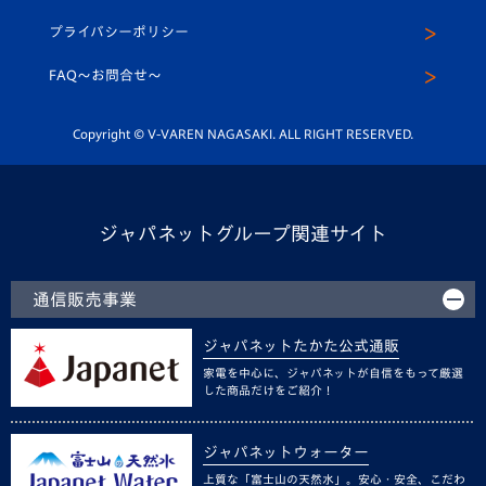
スクール
U-12
メディア出演情報
プライバシーポリシー
公式LINE＠
スクール
FAQ〜お問合せ〜
平和祈念活動
Youtube公式チャンネル
ホームタウン活動
Copyright © V-VAREN NAGASAKI. ALL RIGHT RESERVED.
ジャパネットグループ関連サイト
通信販売事業
ジャパネットたかた公式通販
家電を中心に、ジャパネットが自信をもって厳選
した商品だけをご紹介！
ジャパネットウォーター
上質な「富士山の天然水」。安心・安全、こだわ