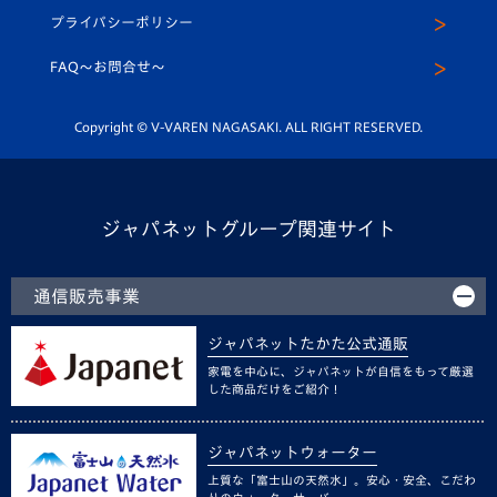
スクール
U-12
メディア出演情報
プライバシーポリシー
公式LINE＠
スクール
FAQ〜お問合せ〜
平和祈念活動
Youtube公式チャンネル
ホームタウン活動
Copyright © V-VAREN NAGASAKI. ALL RIGHT RESERVED.
ジャパネットグループ関連サイト
通信販売事業
ジャパネットたかた公式通販
家電を中心に、ジャパネットが自信をもって厳選
した商品だけをご紹介！
ジャパネットウォーター
上質な「富士山の天然水」。安心・安全、こだわ