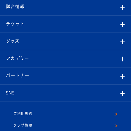
フィロソフィー
観戦ルール
試合情報
試合情報
クラブ概要
観戦ツアー
試合日程/結果
チケット
ファンクラブ
エンブレム紹介
はじめての観戦ガイド
順位表
チケット
グッズ
チケット
選手プロフィール
Revive Team
フォトギャラリー
シーズンシート
オンラインショップ
アカデミー
イベント
スタッフプロフィール
スタジアムへのアクセス
スタジアムグルメ
V-LOVERS（ファンクラブ）
2026-27ユニフォーム
メディア
育成からのお知らせ
パートナー
マスコット紹介
ヴィヴィくんの長崎おもてなしガイド
はじめての観戦ガイド
プレイヤーズスイート
店舗情報
グッズ
アカデミー
チームスケジュール
V-EXPRESS
パートナー企業一覧
SNS
（ユニフォーム入場）
ホームタウン
U-18
クラブハウス（練習場）
パートナー募集
公式Twitter
ご利用規約
アカデミー
U-15
応援メディア
法人限定 VIP BOX
ヴィヴィくんインスタグラム
クラブ概要