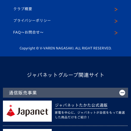
アカデミー
U-15
応援メディア
法人限定 VIP BOX
ヴィヴィくんインスタグラム
クラブ概要
スクール
U-12
メディア出演情報
プライバシーポリシー
公式LINE＠
スクール
FAQ〜お問合せ〜
平和祈念活動
Youtube公式チャンネル
ホームタウン活動
Copyright © V-VAREN NAGASAKI. ALL RIGHT RESERVED.
ジャパネットグループ関連サイト
通信販売事業
ジャパネットたかた公式通販
家電を中心に、ジャパネットが自信をもって厳選
した商品だけをご紹介！