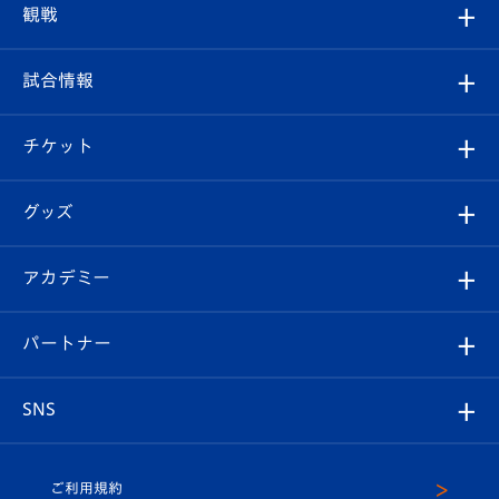
クラブプロフィール
観戦
クラブ
フィロソフィー
観戦ルール
試合情報
試合情報
クラブ概要
観戦ツアー
試合日程/結果
チケット
ファンクラブ
エンブレム紹介
はじめての観戦ガイド
順位表
チケット
グッズ
チケット
選手プロフィール
Revive Team
フォトギャラリー
シーズンシート
オンラインショップ
アカデミー
イベント
スタッフプロフィール
スタジアムへのアクセス
スタジアムグルメ
V-LOVERS（ファンクラブ）
2026-27ユニフォーム
メディア
育成からのお知らせ
パートナー
マスコット紹介
ヴィヴィくんの長崎おもてなしガイド
はじめての観戦ガイド
プレイヤーズスイート
店舗情報
グッズ
アカデミー
チームスケジュール
V-EXPRESS
パートナー企業一覧
SNS
（ユニフォーム入場）
ホームタウン
U-18
クラブハウス（練習場）
パートナー募集
公式Twitter
ご利用規約