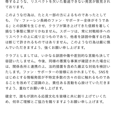
辱するような、リスペクトを欠いた看過できない発言が散見され
ております。
このような行為は、たとえ一部の方によるものであったとして
も、「V・ファーレン長崎のファン・サポーター全体がそうであ
る」との誤解を生じさせ、クラブが築き上げてきた信頼を著しく
損なう事態に繋がりかねません。スポーツは、常に対戦相手への
リスペクトの上に成り立つものであり、他者を誹謗中傷する行為
は断じて許されるものではありません。このような行為は厳に慎
んでいただきますよう、強くお願い申し上げます。
クラブとしましては、いかなる誹謗中傷や差別的な言動も決して
容認いたしません。今後、同様の悪質な事案が確認された場合に
は、関係各所と連携の上、法的措置を含めた厳正な対処を検討い
たします。ファン・サポーターの皆様におかれましても、SNSを
はじめとする情報発信が不特定多数の方々の目に触れるものであ
ることを改めてご認識の上、責任ある言動を心掛けていただきま
すよう、重ねてお願い申し上げます。
健全で、誰もが誇れる応援文化を皆様と共に創り上げていくた
め、何卒ご理解とご協力を賜りますようお願い申し上げます。