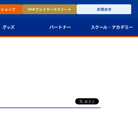
ン
ショップ
プレイヤーズ
スイート
お問合せ
グッズ
パートナー
スクール・
アカデミー
インショップ
パートナー企業一覧
アカデミー
-27ユニフォー
パートナー募集
U-18
法人限定 VIP BOX
U-15
報
U-12
スクール