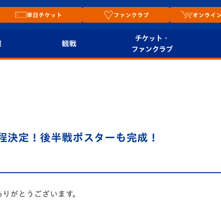
単日チケット
ファンクラブ
オンライ
チケット・
報
観戦
ファンクラブ
観戦ルール
チケット
オンラ
はじめての観戦ガイ
シーズンシート
2026
ド
ム
プレイヤーズスイート
Revive Team
店舗情
日程決定！後半戦ポスターも完成！
関連
V-LOVERS（ファン
スタジアムへのアク
クラブ）
セス
リー
ヴィヴィくんの長崎
ありがとうございます。
ルメ
おもてなしガイド