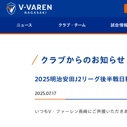
ニュース
クラブ・チーム
試合情
すべて
クラブプロフィール
試合日程/結果
トップチーム
フィロソフィー
試合情報
クラブからのお知らせ
クラブ
クラブ概要
順位表
2025明治安田J2リーグ後半戦
試合情報
エンブレム紹介
U-21 Jリーグ
2025.07.17
ファンクラブ
選手プロフィール
フォトギャラ
いつもV・ファーレン長崎にご声援いただき
チケット
スタッフプロフィール
スタジアムグ