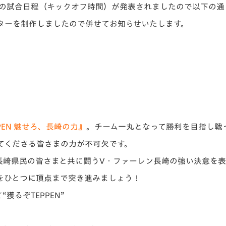
半戦の試合日程（キックオフ時間）が発表されましたので以下の
V-EXPRESS（ユニフ
ォーム入場）
ターを制作しましたので併せてお知らせいたします。
PEN 魅せろ、長崎の力』
。チーム一丸となって勝利を目指し戦
てくださる皆さまの力が不可欠です。
長崎県民の皆さまと共に闘うV・ファーレン長崎の強い決意を
をひとつに頂点まで突き進みましょう！
獲るぞTEPPEN”