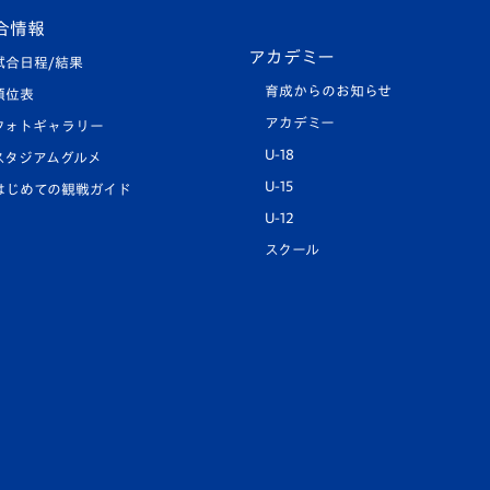
合情報
アカデミー
試合日程/結果
育成からのお知らせ
順位表
アカデミー
フォトギャラリー
U-18
スタジアムグルメ
U-15
はじめての観戦ガイド
U-12
スクール