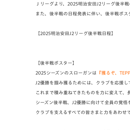
イベント
マスコット紹介
Ｊリーグより、2025明治安田J2リーグ後
また、後半戦の日程発表に伴い、後半戦ポス
メディア
チームスケジュール
グッズ
クラブハウス（練習
【2025明治安田J2リーグ後半戦日程】
場）
ホームタウン
応援メディア
アカデミー
【後半戦ポスター】
平和祈念活動
2025シーズンのスローガンは
『獲るぞ、TEP
スクール
ホームタウン活動
J2優勝を掴み獲るためには、クラブを応援し
これまで積み重ねてきたものを力に変えて、
シーズン後半戦、J2優勝に向けて全員の覚悟
クラブを支えるすべての皆さまと力をあわせて“