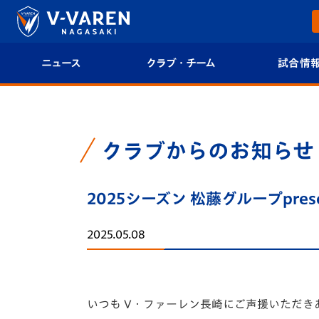
ニュース
クラブ・チーム
試合情
すべて
クラブプロフィール
試合日程/結果
トップチーム
フィロソフィー
試合情報
クラブからのお知らせ
クラブ
クラブ概要
順位表
2025シーズン 松藤グループpre
試合情報
エンブレム紹介
U-21 Jリーグ
2025.05.08
ファンクラブ
選手プロフィール
フォトギャラ
チケット
スタッフプロフィール
スタジアムグ
いつも V・ファーレン長崎にご声援いただき