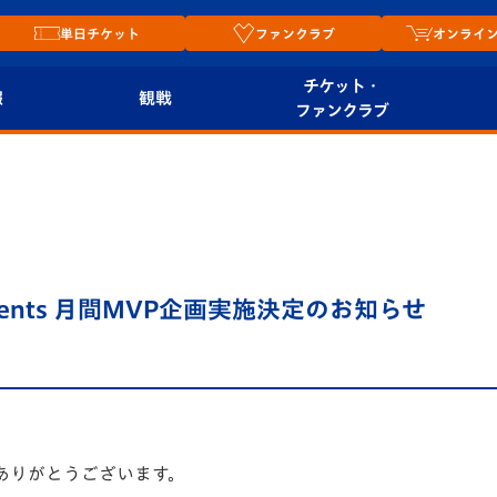
単日チケット
ファンクラブ
オンライ
チケット・
報
観戦
ファンクラブ
観戦ルール
チケット
オンラ
はじめての観戦ガイ
シーズンシート
2026
ド
ム
プレイヤーズスイート
Revive Team
店舗情
sents 月間MVP企画実施決定のお知らせ
関連
V-LOVERS（ファン
スタジアムへのアク
クラブ）
セス
リー
ヴィヴィくんの長崎
ルメ
おもてなしガイド
ありがとうございます。