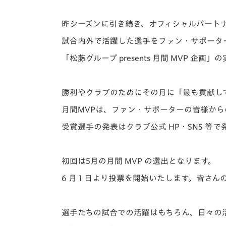
イベント
マスコット紹介
昨シーズンに引き続き、オフィシャルパートナ
メディア
チームスケジュール
試合内外で活躍した選手をファン・サポータ
グッズ
クラブハウス（練習
「松藤グループ presents 月間 MVP 企画」
の
場）
ホームタウン
応援メディア
勝利やクラブのためにその月に
「最も貢献し
アカデミー
月間MVPは、ファン・サポーターの皆様か
平和祈念活動
受賞選手の発表はクラブ公式 HP・SNS 等
スクール
ホームタウン活動
初回は5月の月間 MVP の選出となります。
6 月 1 日より投票を開始いたします。皆さ
選手たちの試合での活躍はもちろん、日々の活