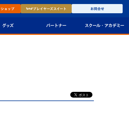
ン
ショップ
プレイヤーズ
スイート
お問合せ
グッズ
パートナー
スクール・
アカデミー
インショップ
パートナー企業一覧
アカデミー
-27ユニフォー
パートナー募集
U-18
法人限定 VIP BOX
U-15
報
U-12
スクール