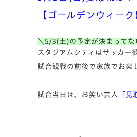
イベント
マスコット紹介
【ゴールデンウィーク
メディア
チームスケジュール
グッズ
クラブハウス（練習
場）
＼5/3(土)の予定が決まって
ホームタウン
スタジアムシティはサッカー
応援メディア
アカデミー
試合観戦の前後で家族でお楽
平和祈念活動
スクール
ホームタウン活動
試合当日は、お笑い芸人
「見