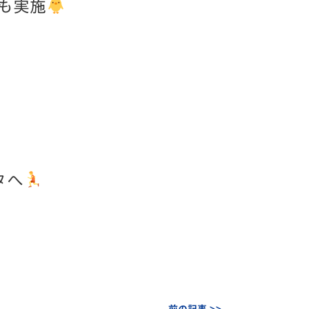
も実施
タへ