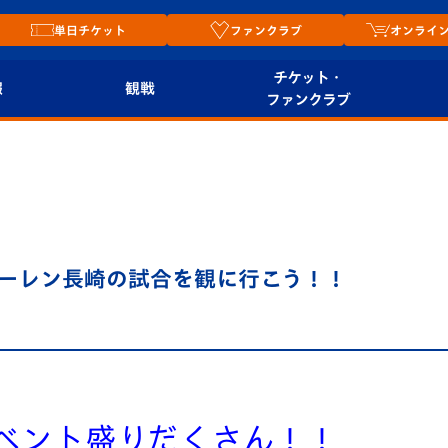
単日チケット
ファンクラブ
オンライ
チケット・
報
観戦
ファンクラブ
観戦ルール
チケット
オンラ
はじめての観戦ガイ
シーズンシート
2026
ド
ム
プレイヤーズスイート
Revive Team
店舗情
ーレン長崎の試合を観に行こう！！
関連
V-LOVERS（ファン
スタジアムへのアク
クラブ）
セス
リー
ヴィヴィくんの長崎
ルメ
おもてなしガイド
イベント盛りだくさん！！