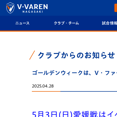
ニュース
クラブ・チーム
試合情
すべて
クラブプロフィール
試合日程/結果
トップチーム
フィロソフィー
試合情報
クラブからのお知らせ
クラブ
クラブ概要
順位表
ゴールデンウィークは、V・ファ
試合情報
エンブレム紹介
U-21 Jリーグ
2025.04.28
ファンクラブ
選手プロフィール
フォトギャラ
チケット
スタッフプロフィール
スタジアムグ
5月3日(日)愛媛戦は