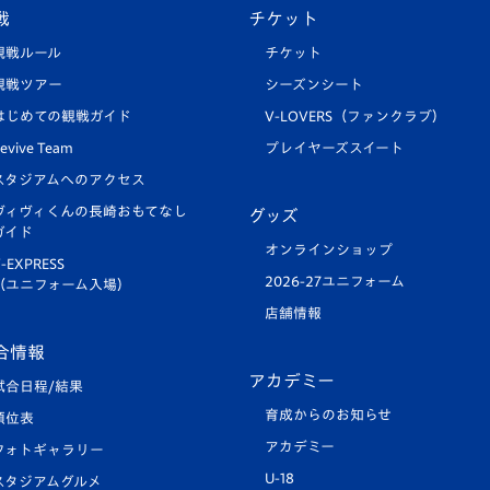
戦
チケット
観戦ルール
チケット
観戦ツアー
シーズンシート
はじめての観戦ガイド
V-LOVERS（ファンクラブ）
evive Team
プレイヤーズスイート
スタジアムへのアクセス
ヴィヴィくんの長崎おもてなし
グッズ
ガイド
オンラインショップ
-EXPRESS
2026-27ユニフォーム
（ユニフォーム入場）
店舗情報
合情報
アカデミー
試合日程/結果
育成からのお知らせ
順位表
アカデミー
フォトギャラリー
U-18
スタジアムグルメ