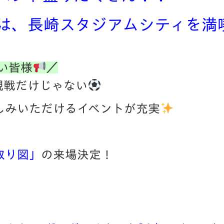
V-EXPRESS（ユニフ
ォーム入場）
は、長崎スタジアムシティを満
ない皆様
／
観戦だけじゃない
しみいただけるイベントが充実
取り図」
の来場決定！