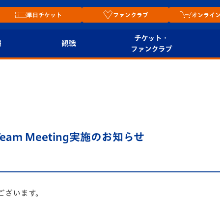
単日チケット
ファンクラブ
オンライ
チケット・
報
観戦
ファンクラブ
観戦ルール
チケット
オンラ
はじめての観戦ガイ
シーズンシート
2026
ド
ム
プレイヤーズスイート
Revive Team
店舗情
Team Meeting実施のお知らせ
関連
V-LOVERS（ファン
スタジアムへのアク
クラブ）
セス
リー
ヴィヴィくんの長崎
ございます。
ルメ
おもてなしガイド