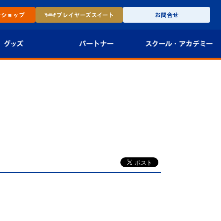
ン
ショップ
プレイヤーズ
スイート
お問合せ
グッズ
パートナー
スクール・
アカデミー
インショップ
パートナー企業一覧
アカデミー
-27ユニフォー
パートナー募集
U-18
法人限定 VIP BOX
U-15
報
U-12
スクール