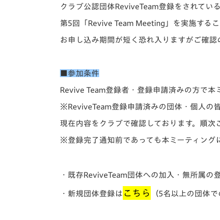
イベント
マスコット紹介
クラブ公認団体ReviveTeam登録をされて
第5回「Revive Team Meeting」を
メディア
チームスケジュール
お申し込み期間が短く恐れ入りますがご確認
グッズ
クラブハウス（練習
場）
■参加条件
ホームタウン
応援メディア
Revive Team登録者・登録申請済みの方
アカデミー
※ReviveTeam登録申請済みの団体・個
平和祈念活動
現在内容をクラブで確認しております。順次
スクール
ホームタウン活動
※登録完了通知前であっても本ミーティング
・既存ReviveTeam団体への加入・無所属の
こちら
・新規団体登録は
（5名以上の団体での