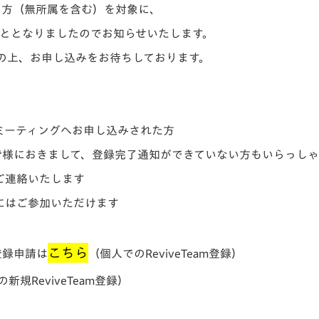
いる方（無所属を含む）を対象に、
V-EXPRESS（ユニフ
ォーム入場）
実施することとなりましたのでお知らせいたします。
の上、お申し込みをお待ちしております。
で本ミーティングへお申し込みされた方
人の皆様におきまして、登録完了通知ができていない方もいらっし
ご連絡いたします
にはご参加いただけます
こちら
登録申請は
（個人でのReviveTeam登録）
新規ReviveTeam登録）