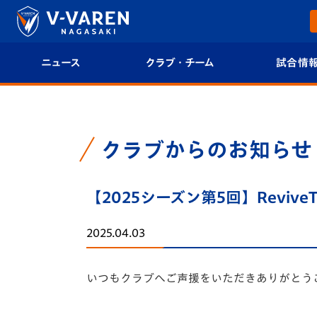
ニュース
クラブ・チーム
試合情
すべて
クラブプロフィール
試合日程/結果
トップチーム
フィロソフィー
試合情報
クラブからのお知らせ
クラブ
クラブ概要
順位表
【2025シーズン第5回】Revive
試合情報
エンブレム紹介
U-21 Jリーグ
2025.04.03
ファンクラブ
選手プロフィール
フォトギャラ
いつもクラブへご声援をいただきありがとう
チケット
スタッフプロフィール
スタジアムグ