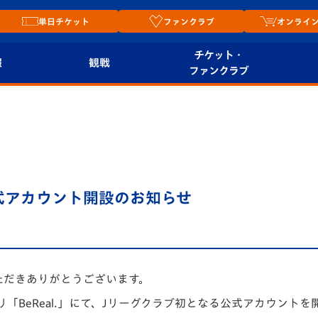
単日チケット
ファンクラブ
オンライ
チケット・
報
観戦
ファンクラブ
観戦ルール
チケット
オンラ
はじめての観戦ガイ
シーズンシート
2026
ド
ム
プレイヤーズスイート
Revive Team
店舗情
」公式アカウント開設のお知らせ
関連
V-LOVERS（ファン
スタジアムへのアク
クラブ）
セス
リー
ヴィヴィくんの長崎
ただきありがとうございます。
ルメ
おもてなしガイド
プリ「BeReal.」にて、Jリーグクラブ初となる公式アカウント