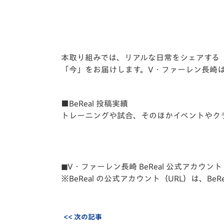
イベント
マスコット紹介
メディア
チームスケジュール
グッズ
クラブハウス（練習
本取り組みでは、リアルな日常をシェアする「
場）
「今」をお届けします。V・ファーレン長崎は
ホームタウン
応援メディア
アカデミー
■BeReal 投稿実績
平和祈念活動
トレーニングや試合、そのほかイベントやク
スクール
ホームタウン活動
◼︎V・ファーレン長崎 BeReal 公式アカウント
※BeReal の公式アカウント（URL）は、B
<< 次の記事