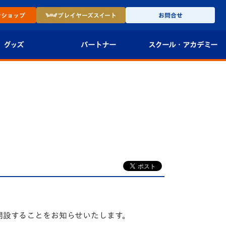
ン
ショップ
プレイヤーズ
スイート
お問合せ
グッズ
パートナー
スクール・
アカデミー
インショップ
パートナー企業一覧
アカデミー
-27ユニフォー
パートナー募集
U-18
法人限定 VIP BOX
U-15
報
U-12
スクール
を開設することをお知らせいたします。