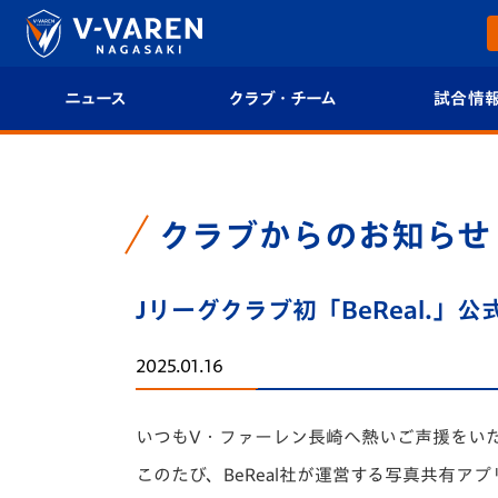
ニュース
クラブ・チーム
試合情
すべて
クラブプロフィール
試合日程/結果
トップチーム
フィロソフィー
試合情報
クラブからのお知らせ
クラブ
クラブ概要
順位表
Jリーグクラブ初「BeReal.
試合情報
エンブレム紹介
U-21 Jリーグ
2025.01.16
ファンクラブ
選手プロフィール
フォトギャラ
いつもV・ファーレン長崎へ熱いご声援をい
チケット
スタッフプロフィール
スタジアムグ
このたび、BeReal社が運営する写真共有ア