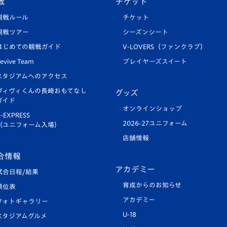
戦
チケット
観戦ルール
チケット
観戦ツアー
シーズンシート
はじめての観戦ガイド
V-LOVERS（ファンクラブ）
evive Team
プレイヤーズスイート
スタジアムへのアクセス
ヴィヴィくんの長崎おもてなし
グッズ
ガイド
オンラインショップ
-EXPRESS
2026-27ユニフォーム
（ユニフォーム入場）
店舗情報
合情報
アカデミー
試合日程/結果
育成からのお知らせ
順位表
アカデミー
フォトギャラリー
U-18
スタジアムグルメ