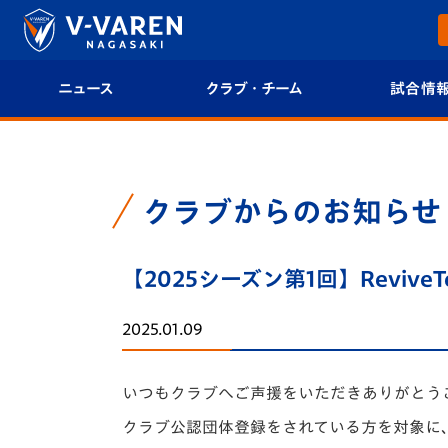
ニュース
クラブ・チーム
試合情
すべて
クラブプロフィール
試合日程/結果
トップチーム
フィロソフィー
試合情報
クラブからのお知らせ
クラブ
クラブ概要
順位表
【2025シーズン第1回】ReviveT
試合情報
エンブレム紹介
U-21 Jリーグ
2025.01.09
ファンクラブ
選手プロフィール
フォトギャラ
いつもクラブへご声援をいただきありがとう
チケット
スタッフプロフィール
スタジアムグ
クラブ公認団体登録をされている方を対象に、第1