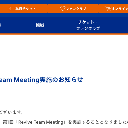
単日チケット
ファンクラブ
オンライ
チケット・
報
観戦
ファンクラブ
観戦ルール
チケット
オンラ
はじめての観戦ガイ
シーズンシート
2026
ド
ム
プレイヤーズスイート
Revive Team
店舗情
eam Meeting実施のお知らせ
関連
V-LOVERS（ファン
スタジアムへのアク
クラブ）
セス
リー
ヴィヴィくんの長崎
ございます。
ルメ
おもてなしガイド
回「Revive Team Meeting」を実施することとなりま