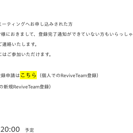
V-EXPRESS（ユニフ
ォーム入場）
で本ミーティングへお申し込みされた方
人の皆様におきまして、登録完了通知ができていない方もいらっし
ご連絡いたします。
にはご参加いただけます。
こちら
登録申請は
（個人でのReviveTeam登録）
新規ReviveTeam登録）
20:00
予定