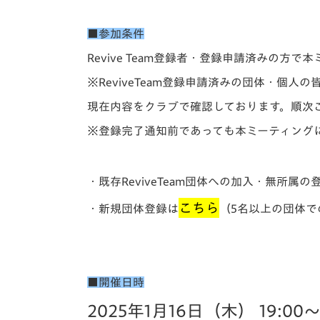
イベント
マスコット紹介
■参加条件
メディア
チームスケジュール
Revive Team登録者・登録申請済みの方
グッズ
クラブハウス（練習
※ReviveTeam登録申請済みの団体・個
場）
現在内容をクラブで確認しております。順次
ホームタウン
応援メディア
※登録完了通知前であっても本ミーティング
アカデミー
平和祈念活動
・既存ReviveTeam団体への加入・無所属の
スクール
ホームタウン活動
こちら
・新規団体登録は
（5名以上の団体での
■開催日時
2025年1月16日（木） 19:00～