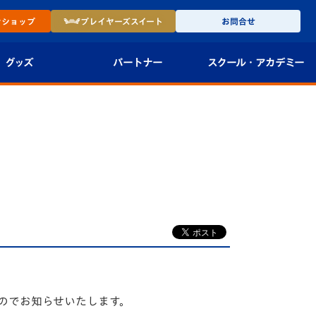
ン
ショップ
プレイヤーズ
スイート
お問合せ
グッズ
パートナー
スクール・
アカデミー
インショップ
パートナー企業一覧
アカデミー
-27ユニフォー
パートナー募集
U-18
法人限定 VIP BOX
U-15
報
U-12
スクール
したのでお知らせいたします。