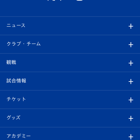
ニュース
すべて
クラブ・チーム
トップチーム
クラブプロフィール
観戦
クラブ
フィロソフィー
観戦ルール
試合情報
試合情報
クラブ概要
観戦ツアー
試合日程/結果
チケット
ファンクラブ
エンブレム紹介
はじめての観戦ガイド
順位表
チケット
グッズ
チケット
選手プロフィール
Revive Team
フォトギャラリー
シーズンシート
オンラインショップ
アカデミー
イベント
スタッフプロフィール