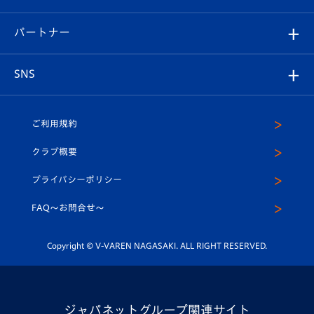
スタジアムへのアクセス
スタジアムグルメ
V-LOVERS（ファンクラブ）
2026-27ユニフォーム
メディア
育成からのお知らせ
パートナー
マスコット紹介
ヴィヴィくんの長崎おもてなしガイド
はじめての観戦ガイド
プレイヤーズスイート
店舗情報
グッズ
アカデミー
チームスケジュール
V-EXPRESS
パートナー企業一覧
SNS
（ユニフォーム入場）
ホームタウン
U-18
クラブハウス（練習場）
パートナー募集
公式Twitter
ご利用規約
アカデミー
U-15
応援メディア
法人限定 VIP BOX
ヴィヴィくんインスタグラム
クラブ概要
スクール
U-12
メディア出演情報
プライバシーポリシー
公式LINE＠
スクール
FAQ〜お問合せ〜
平和祈念活動
Youtube公式チャンネル
ホームタウン活動
Copyright © V-VAREN NAGASAKI. ALL RIGHT RESERVED.
ジャパネットグループ関連サイト