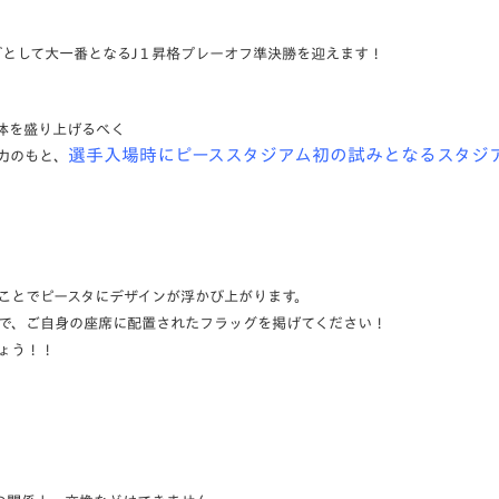
V-EXPRESS（ユニフ
ォーム入場）
ブとして大一番となるJ１昇格プレーオフ準決勝を迎えます！
体を盛り上げるべく
選手入場時にピーススタジアム初の試みとなるスタジ
協力のもと、
ことでピースタにデザインが浮かび上がります。
で、ご自身の座席に配置されたフラッグを掲げてください！
ょう！！