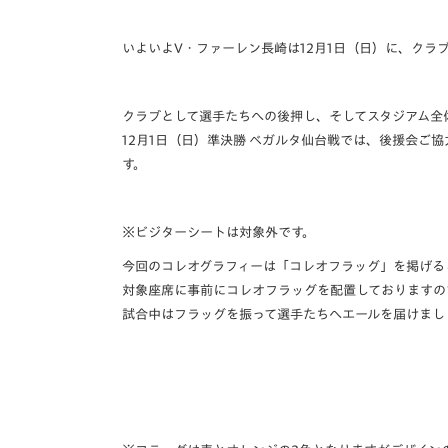
イベント
マスコット紹介
いよいよV・ファーレン長崎は12月1日（日）に、クラ
メディア
チームスケジュール
グッズ
クラブハウス（練習
クラブとして選手たちへの後押し、そしてスタジアム全
場）
12月1日（日）準決勝 ベガルタ仙台戦では、後援会ご
ホームタウン
す。
応援メディア
アカデミー
平和祈念活動
※ビジターシートは対象外です。
スクール
今回のコレオグラフィーは「コレオフラッグ」を掲げる
ホームタウン活動
対象座席に事前にコレオフラッグを配置しておりますの
試合中はフラッグを振って選手たちへエールを届けまし