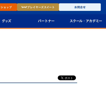
ン
ショップ
プレイヤーズ
スイート
お問合せ
グッズ
パートナー
スクール・
アカデミー
インショップ
パートナー企業一覧
アカデミー
-27ユニフォー
パートナー募集
U-18
法人限定 VIP BOX
U-15
報
U-12
スクール