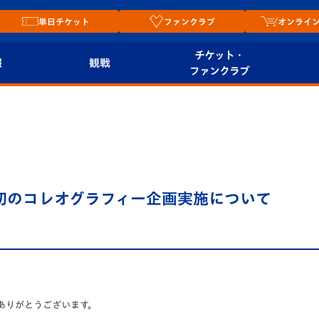
単日チケット
ファンクラブ
オンライ
チケット・
報
観戦
ファンクラブ
観戦ルール
チケット
オンラ
はじめての観戦ガイ
シーズンシート
2026
ド
ム
プレイヤーズスイート
Revive Team
店舗情
初のコレオグラフィー企画実施について
関連
V-LOVERS（ファン
スタジアムへのアク
クラブ）
セス
リー
ヴィヴィくんの長崎
ルメ
おもてなしガイド
ありがとうございます。