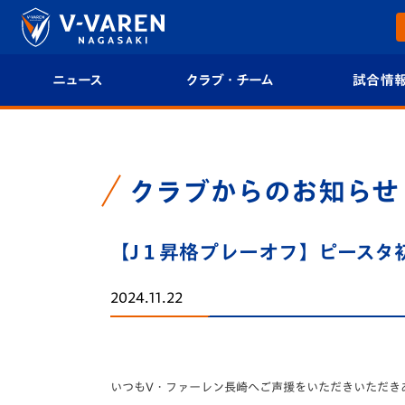
ニュース
クラブ・チーム
試合情
すべて
クラブプロフィール
試合日程/結果
トップチーム
フィロソフィー
試合情報
クラブからのお知らせ
クラブ
クラブ概要
順位表
【J１昇格プレーオフ】ピースタ
試合情報
エンブレム紹介
U-21 Jリーグ
2024.11.22
ファンクラブ
選手プロフィール
フォトギャラ
チケット
スタッフプロフィール
スタジアムグ
いつもV・ファーレン長崎へご声援をいただきいただき