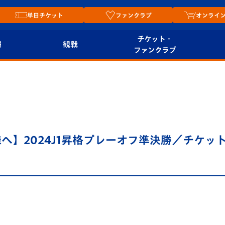
単日チケット
ファンクラブ
オンライ
チケット・
報
観戦
ファンクラブ
観戦ルール
チケット
オンラ
はじめての観戦ガイ
シーズンシート
2026
ド
ム
プレイヤーズスイート
Revive Team
店舗情
へ】2024J1昇格プレーオフ準決勝／チケッ
関連
V-LOVERS（ファン
スタジアムへのアク
クラブ）
セス
リー
ヴィヴィくんの長崎
ルメ
おもてなしガイド