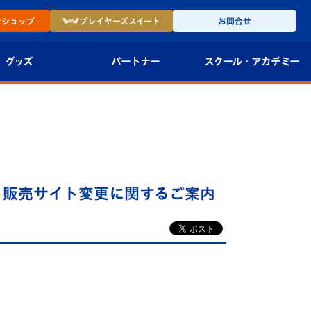
ン
ショップ
プレイヤーズ
スイート
お問合せ
グッズ
パートナー
スクール・
アカデミー
インショップ
パートナー企業一覧
アカデミー
-27ユニフォー
パートナー募集
U-18
法人限定 VIP BOX
U-15
報
ト販売サイト変更に関するご案内
U-12
スクール