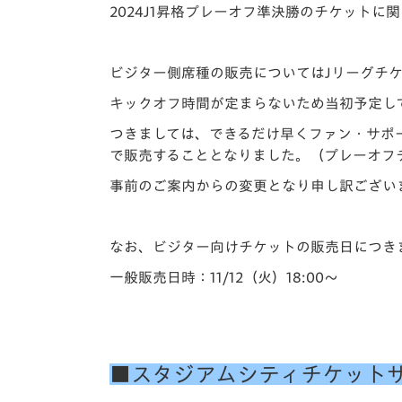
イベント
マスコット紹介
2024J1昇格プレーオフ準決勝のチケットに
メディア
チームスケジュール
ビジター側席種の販売についてはJリーグチ
グッズ
クラブハウス（練習
キックオフ時間が定まらないため当初予定して
場）
つきましては、できるだけ早くファン・サポ
ホームタウン
で販売することとなりました。（プレーオフ
応援メディア
アカデミー
事前のご案内からの変更となり申し訳ござい
平和祈念活動
スクール
なお、ビジター向けチケットの販売日につき
ホームタウン活動
一般販売日時：11/12（火）18:00～
■スタジアムシティチケット