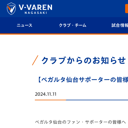
ニュース
クラブ・チーム
試合情
すべて
クラブプロフィール
試合日程/結果
トップチーム
フィロソフィー
試合情報
クラブからのお知らせ
クラブ
クラブ概要
順位表
【ベガルタ仙台サポーターの皆様
試合情報
エンブレム紹介
U-21 Jリーグ
2024.11.11
ファンクラブ
選手プロフィール
フォトギャラ
チケット
スタッフプロフィール
スタジアムグ
ベガルタ仙台のファン・サポーターの皆様へ