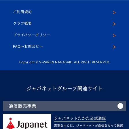
ホームタウン
U-18
クラブハウス（練習場）
パートナー募集
公式Twitter
ご利用規約
アカデミー
U-15
応援メディア
法人限定 VIP BOX
ヴィヴィくんインスタグラム
クラブ概要
スクール
U-12
メディア出演情報
プライバシーポリシー
公式LINE＠
スクール
FAQ〜お問合せ〜
平和祈念活動
Youtube公式チャンネル
ホームタウン活動
Copyright © V-VAREN NAGASAKI. ALL RIGHT RESERVED.
ジャパネットグループ関連サイト
通信販売事業
ジャパネットたかた公式通販
家電を中心に、ジャパネットが自信をもって厳選