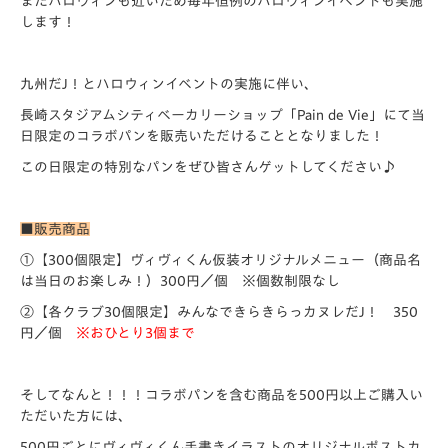
またハロウィンも近いため毎年恒例のハロウィンイベントも実施
します！
九州だJ！とハロウィンイベントの実施に伴い、
長崎スタジアムシティベーカリーショップ「Pain de Vie」にて当
日限定のコラボパンを販売いただけることとなりました！
この日限定の特別なパンをぜひ皆さんゲットしてください♪
■販売商品
①【300個限定】ヴィヴィくん仮装オリジナルメニュー（商品名
は当日のお楽しみ！）300円／個 ※個数制限なし
②【各クラブ30個限定】みんなできらきらっカヌレだJ！ 350
円／個
※おひとり3個まで
そしてなんと！！！コラボパンを含む商品を500円以上ご購入い
ただいた方には、
500円ごとに
ヴィヴィくん手書きイラストのオリジナルポストカ