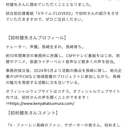
村健矢さんに務めていただくこととなりました。
試合前応援番組「VタイムズLOVERS」で初村さんの紹介をさせ
ていただきますので、ぜひご注目ください。
【初村健矢さんプロフィール】
ナレーター、声優。長崎生まれ、長崎育ち。
約10年間東京の事務所に所属し、CMやテレビ番組をはじめ、吹
替やアニメ、仮面ライダーベルト音声など数多くの声を担当。
事務所独立後、2024年5月より活動の拠点を長崎に移し、地元企
業のVPやCMなど地域密着のプロジェクトに参加しながら、長崎
の魅力を発信する活動に力を注いでいる。
オフィシャルウェブサイトはコチラ。オフィシャルウェブサイト
内では、初村さんの声を聞くことができます！
⇒
https://www.kenyahatsumura.com/
【初村健矢さんコメント】
「V・ファーレン長崎のファン、サポーターの皆さん、初めまし