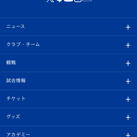
ニュース
すべて
クラブ・チーム
トップチーム
クラブプロフィール
観戦
クラブ
フィロソフィー
観戦ルール
試合情報
試合情報
クラブ概要
観戦ツアー
試合日程/結果
チケット
ファンクラブ
エンブレム紹介
はじめての観戦ガイド
順位表
チケット
グッズ
チケット
選手プロフィール
Revive Team
フォトギャラリー
シーズンシート
オンラインショップ
アカデミー
イベント