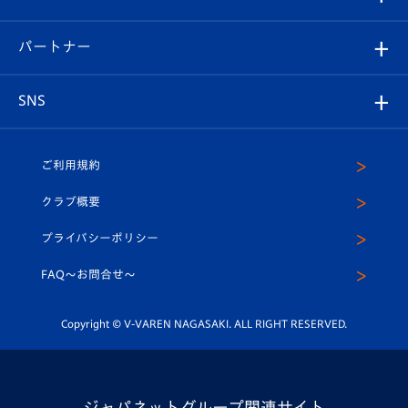
スタッフプロフィール
スタジアムへのアクセス
スタジアムグルメ
V-LOVERS（ファンクラブ）
2026-27ユニフォーム
メディア
育成からのお知らせ
パートナー
マスコット紹介
ヴィヴィくんの長崎おもてなしガイド
はじめての観戦ガイド
プレイヤーズスイート
店舗情報
グッズ
アカデミー
チームスケジュール
V-EXPRESS
パートナー企業一覧
SNS
（ユニフォーム入場）
ホームタウン
U-18
クラブハウス（練習場）
パートナー募集
公式Twitter
ご利用規約
アカデミー
U-15
応援メディア
法人限定 VIP BOX
ヴィヴィくんインスタグラム
クラブ概要
スクール
U-12
メディア出演情報
プライバシーポリシー
公式LINE＠
スクール
FAQ〜お問合せ〜
平和祈念活動
Youtube公式チャンネル
ホームタウン活動
Copyright © V-VAREN NAGASAKI. ALL RIGHT RESERVED.
ジャパネットグループ関連サイト