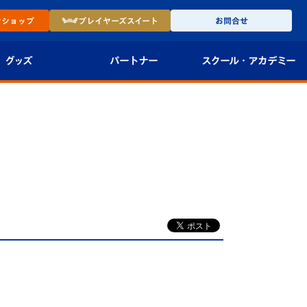
ン
ショップ
プレイヤーズ
スイート
お問合せ
グッズ
パートナー
スクール・
アカデミー
インショップ
パートナー企業一覧
アカデミー
-27ユニフォー
パートナー募集
U-18
法人限定 VIP BOX
U-15
報
U-12
スクール