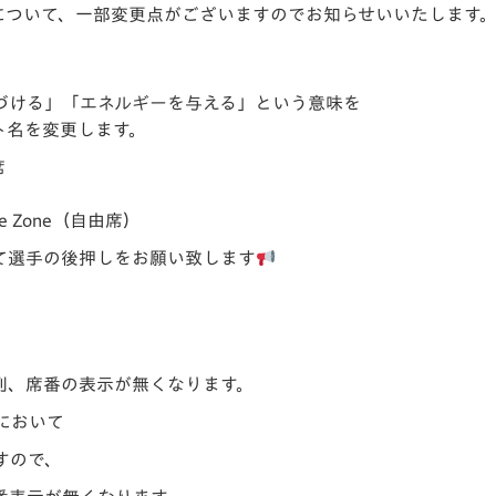
について、一部変更点がございますのでお知らせいいたします
V-EXPRESS（ユニフ
ォーム入場）
づける」「
エネルギーを与える」という意味を
ート名を変更します。
席
 Zone（自由席）
て選手の後押しをお願
い致します
列、
席番の表示が無くなります。
において
すので、