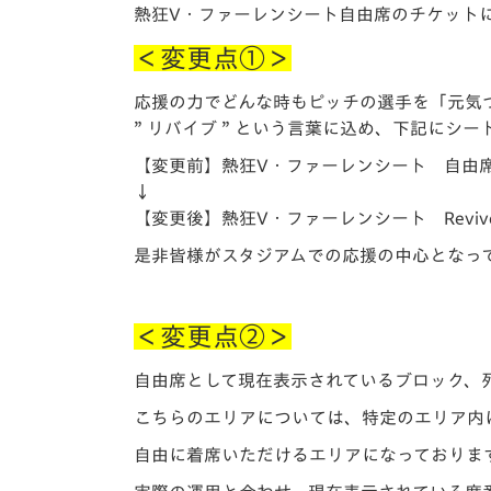
イベント
マスコット紹介
熱狂V・ファーレンシート自由席のチケット
＜変更点①＞
メディア
チームスケジュール
応援の力でどんな時もピッチの選手を「元気
グッズ
クラブハウス（練習
” リバイブ ” という言葉に込め、下記にシ
場）
【変更前】熱狂V・ファーレンシート 自由
ホームタウン
↓
応援メディア
【変更後】熱狂V・ファーレンシート Revive
アカデミー
平和祈念活動
是非皆様がスタジアムでの応援の中心となっ
スクール
ホームタウン活動
＜変更点②＞
自由席として現在表示されているブロック、
こちらのエリアについては、特定のエリア内
自由に着席いただけるエリアになっておりま