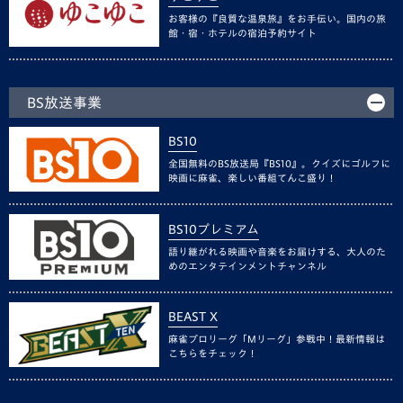
お客様の『良質な温泉旅』をお手伝い。国内の旅
館・宿・ホテルの宿泊予約サイト
BS放送事業
BS10
全国無料のBS放送局『BS10』。クイズにゴルフに
映画に麻雀、楽しい番組てんこ盛り！
BS10プレミアム
語り継がれる映画や音楽をお届けする、大人のた
めのエンタテインメントチャンネル
BEAST X
麻雀プロリーグ「Mリーグ」参戦中！最新情報は
こちらをチェック！