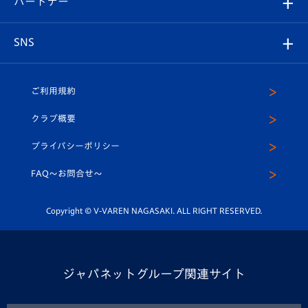
パートナー
マスコット紹介
ヴィヴィくんの長崎おもてなしガイド
はじめての観戦ガイド
プレイヤーズスイート
店舗情報
グッズ
アカデミー
チームスケジュール
V-EXPRESS
パートナー企業一覧
SNS
（ユニフォーム入場）
ホームタウン
U-18
クラブハウス（練習場）
パートナー募集
公式Twitter
ご利用規約
アカデミー
U-15
応援メディア
法人限定 VIP BOX
ヴィヴィくんインスタグラム
クラブ概要
スクール
U-12
メディア出演情報
プライバシーポリシー
公式LINE＠
スクール
FAQ〜お問合せ〜
平和祈念活動
Youtube公式チャンネル
ホームタウン活動
Copyright © V-VAREN NAGASAKI. ALL RIGHT RESERVED.
ジャパネットグループ関連サイト