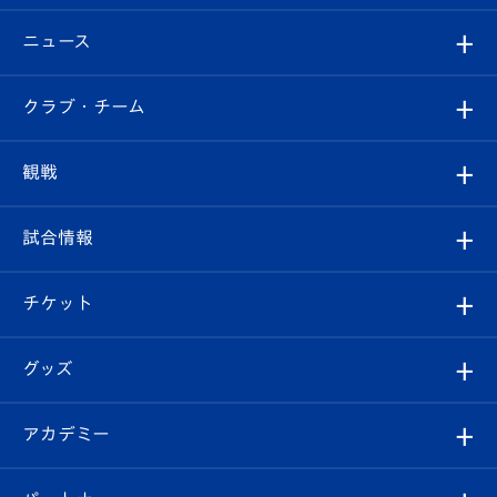
ニュース
すべて
クラブ・チーム
トップチーム
クラブプロフィール
観戦
クラブ
フィロソフィー
観戦ルール
試合情報
試合情報
クラブ概要
観戦ツアー
試合日程/結果
チケット
ファンクラブ
エンブレム紹介
はじめての観戦ガイド
順位表
チケット
グッズ
チケット
選手プロフィール
Revive Team
フォトギャラリー
シーズンシート
オンラインショップ
アカデミー
イベント
スタッフプロフィール
スタジアムへのアクセス
スタジアムグルメ
V-LOVERS（ファンクラブ）
2026-27ユニフォーム
メディア
育成からのお知らせ