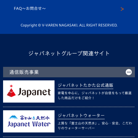
スクール
FAQ〜お問合せ〜
平和祈念活動
Youtube公式チャンネル
ホームタウン活動
Copyright © V-VAREN NAGASAKI. ALL RIGHT RESERVED.
ジャパネットグループ関連サイト
通信販売事業
ジャパネットたかた公式通販
家電を中心に、ジャパネットが自信をもって厳選
した商品だけをご紹介！
ジャパネットウォーター
上質な「富士山の天然水」。安心・安全、こだわ
りのウォーターサーバー