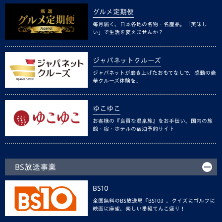
グルメ定期便
毎月届く、日本各地の名物・名産品。「美味し
い」で生活を変えませんか？
ジャパネットクルーズ
ジャパネットが磨き上げたおもてなしで、感動の豪
華クルーズ体験を。
ゆこゆこ
お客様の『良質な温泉旅』をお手伝い。国内の旅
館・宿・ホテルの宿泊予約サイト
BS放送事業
BS10
全国無料のBS放送局『BS10』。クイズにゴルフに
映画に麻雀、楽しい番組てんこ盛り！