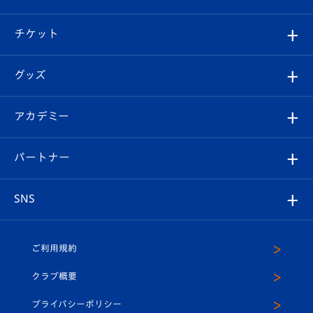
試合情報
クラブ概要
観戦ツアー
試合日程/結果
チケット
ファンクラブ
エンブレム紹介
はじめての観戦ガイド
順位表
チケット
グッズ
チケット
選手プロフィール
Revive Team
フォトギャラリー
シーズンシート
オンラインショップ
アカデミー
イベント
スタッフプロフィール
スタジアムへのアクセス
スタジアムグルメ
V-LOVERS（ファンクラブ）
2026-27ユニフォーム
メディア
育成からのお知らせ
パートナー
マスコット紹介
ヴィヴィくんの長崎おもてなしガイド
はじめての観戦ガイド
プレイヤーズスイート
店舗情報
グッズ
アカデミー
チームスケジュール
V-EXPRESS
パートナー企業一覧
SNS
（ユニフォーム入場）
ホームタウン
U-18
クラブハウス（練習場）
パートナー募集
公式Twitter
ご利用規約
アカデミー
U-15
応援メディア
法人限定 VIP BOX
ヴィヴィくんインスタグラム
クラブ概要
スクール
U-12
メディア出演情報
プライバシーポリシー
公式LINE＠