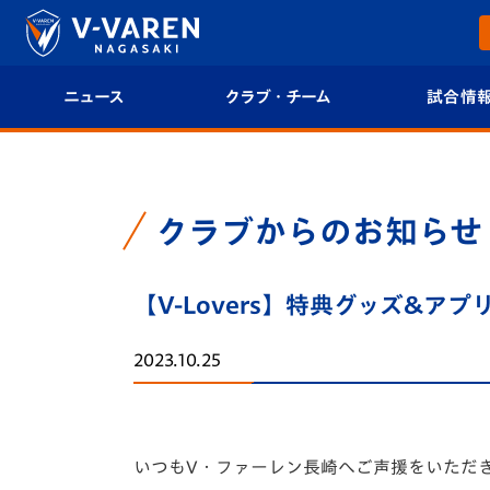
ニュース
クラブ・チーム
試合情
すべて
クラブプロフィール
試合日程/結果
トップチーム
フィロソフィー
試合情報
クラブからのお知らせ
クラブ
クラブ概要
順位表
【V-Lovers】特典グッズ&ア
試合情報
エンブレム紹介
U-21 Jリーグ
2023.10.25
ファンクラブ
選手プロフィール
フォトギャラ
チケット
スタッフプロフィール
スタジアムグ
いつもV・ファーレン長崎へご声援をいただ