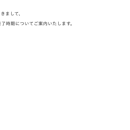
V-EXPRESS（ユニフ
ォーム入場）
につきまして、
終了時期についてご案内いたします。