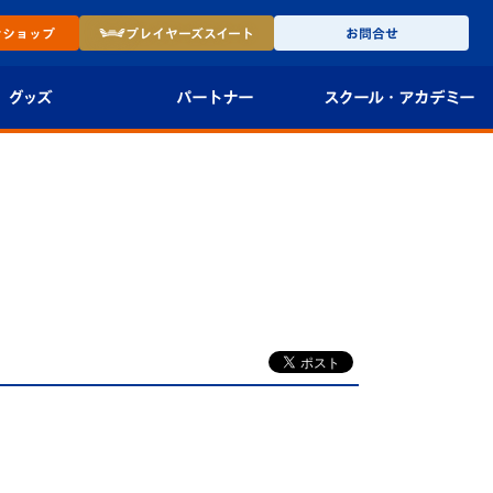
ン
ショップ
プレイヤーズ
スイート
お問合せ
グッズ
パートナー
スクール・
アカデミー
インショップ
パートナー企業一覧
アカデミー
-27ユニフォー
パートナー募集
U-18
法人限定 VIP BOX
U-15
報
U-12
スクール