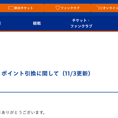
単日チケット
ファンクラブ
オンライ
チケット・
報
観戦
ファンクラブ
観戦ルール
チケット
オンラ
はじめての観戦ガイ
シーズンシート
2026
ド
ム
プレイヤーズスイート
Revive Team
店舗情
プリポイント引換に関して（11/3更新）
関連
V-LOVERS（ファン
スタジアムへのアク
クラブ）
セス
リー
ヴィヴィくんの長崎
ルメ
おもてなしガイド
きありがとうございます。