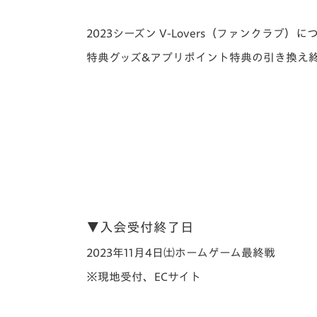
イベント
マスコット紹介
2023シーズン V-Lovers（ファンクラブ）
メディア
チームスケジュール
特典グッズ&アプリポイント特典の引き換え
グッズ
クラブハウス（練習
場）
ホームタウン
応援メディア
アカデミー
平和祈念活動
スクール
ホームタウン活動
▼入会受付終了日
2023年11月4日㈯ホームゲーム最終戦
※現地受付、ECサイト