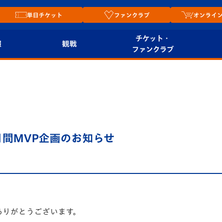
単日チケット
ファンクラブ
オンライ
チケット・
報
観戦
ファンクラブ
観戦ルール
チケット
オンラ
はじめての観戦ガイ
シーズンシート
2026
ド
ム
プレイヤーズスイート
Revive Team
店舗情
 月間MVP企画のお知らせ
関連
V-LOVERS（ファン
スタジアムへのアク
クラブ）
セス
リー
ヴィヴィくんの長崎
ルメ
おもてなしガイド
ありがとうございます。