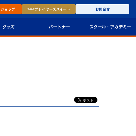
ン
ショップ
プレイヤーズ
スイート
お問合せ
グッズ
パートナー
スクール・
アカデミー
インショップ
パートナー企業一覧
アカデミー
-27ユニフォー
パートナー募集
U-18
法人限定 VIP BOX
U-15
報
U-12
スクール