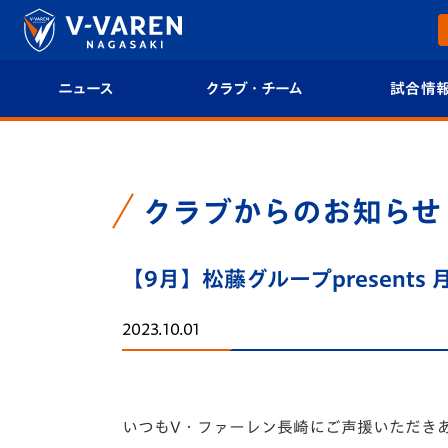
ニュース
クラブ・チーム
試合情
すべて
クラブプロフィール
試合日程/結果
トップチーム
フィロソフィー
試合情報
クラブからのお知らせ
クラブ
クラブ概要
順位表
【9月】松藤グループpresents
試合情報
エンブレム紹介
U-21 Jリーグ
2023.10.01
ファンクラブ
選手プロフィール
フォトギャラ
チケット
スタッフプロフィール
スタジアムグ
いつもV・ファーレン長崎にご声援いただき