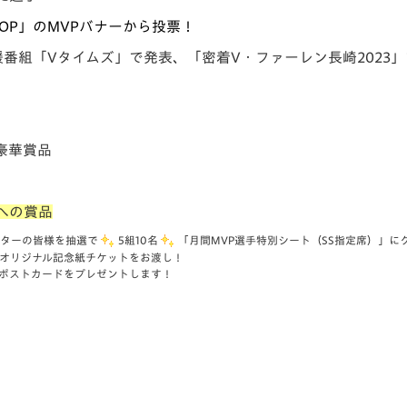
OP」のMVPバナーから投票！
応援番組「Vタイムズ」で発表
、「密着V・ファーレン長崎2023」
豪華賞品
への賞品
ーターの皆様を抽選で
5組10名
「月間MVP選手特別シート（SS指定席）」に
たオリジナル記念紙チケットをお渡し！
ポストカー
ドをプレゼントします！