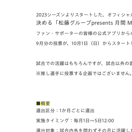
イベント
マスコット紹介
2023シーズンよりスタートした、
オフィシャ
メディア
チームスケジュール
決める「
松藤グループpresents 月間 
グッズ
クラブハウス（練習
ファン・サポーターの皆様の公式アプリから
場）
9月分の投票が、10月1日（日）からスタート
ホームタウン
応援メディア
アカデミー
試合での活躍はもちろんですが、試合以外の
平和祈念活動
※推し選手に投票する企画ではございません
スクール
ホームタウン活動
■概要
選出区分：1か月ごとに選出
実施タイミング：毎月1日～5日12:00
選出対象：試合内外を問わずその月に活躍し