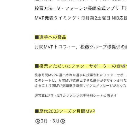
投票方法：
V・ファーレン長崎公式アプリ「T
MVP発
表タイミング：
毎月第2土曜日 NIB
■選手への賞品
月間MVPトロフィー、松藤グループ様提供の
■投票いただいたファン・サポーターの皆様
見事月間MVPに選出された選手に投票されたファン・サポ
このシートは、月間MVPに選出された選手がデザインされ
さらに！月間MVP選出選手直筆サインとメッセージが入った
※写真は2月・3月のフアンマ選手特別シートの例です
■歴代2023シーズン月間MVP
2月・3月