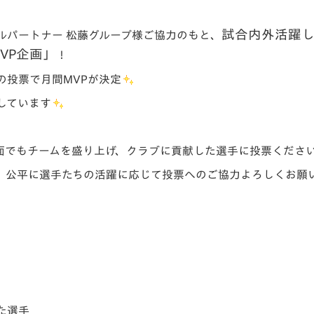
V-EXPRESS（ユニフ
ォーム入場）
試合内外活躍
ルパートナー 松藤グループ様ご協力のもと、
MVP企画」
！
の投票で月間MVPが決定
しています
面でもチームを盛り上げ、クラブに貢献した選手に投票くださ
。公平に選手たちの活躍に応じて投票へのご協力よろしくお願
た選手