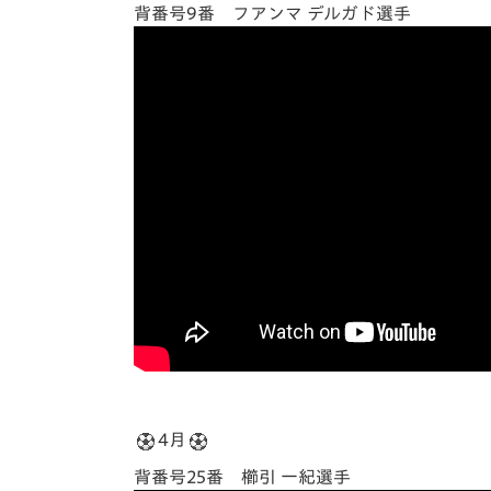
背番号9番 フアンマ デルガド選手
4月
背番号25番 櫛引 一紀選手