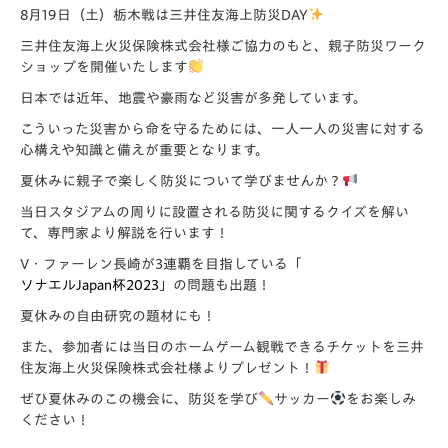
8月19日（土）栃木戦は三井住友海上防災DAY
三井住友海上火災保険株式会社様ご協力のもと、親子防災ワーク
ショップを開催いたします
日本では近年、地震や豪雨など災害が多発しています。
こういった災害から命を守るためには、一人一人の災害に対する
心構えや知識と備えが重要となります。
夏休みに親子で楽しく防災について学びませんか？
当日スタジアムの周りに設置される防災に関するクイズを解い
て、専門家より解説を行います！
V・ファーレン長崎が3連覇を目指している「
ソナエルJapan杯2023
」の問題も出題！
夏休みの自由研究の題材にも！
また、参加者には当日のホームゲーム観戦できるチケットを三井
住友海上火災保険株式会社様よりプレゼント！
ぜひ夏休みのこの機会に、防災を学び
サッカー
をお楽しみ
ください！