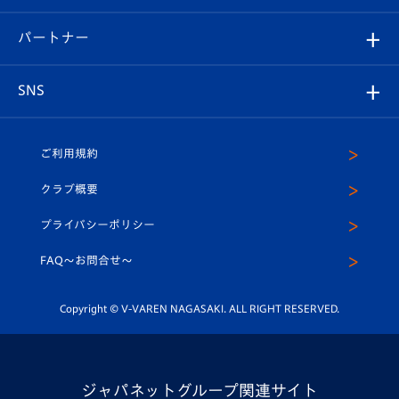
スタジアムへのアクセス
スタジアムグルメ
V-LOVERS（ファンクラブ）
2026-27ユニフォーム
メディア
育成からのお知らせ
パートナー
マスコット紹介
ヴィヴィくんの長崎おもてなしガイド
はじめての観戦ガイド
プレイヤーズスイート
店舗情報
グッズ
アカデミー
チームスケジュール
V-EXPRESS
パートナー企業一覧
SNS
（ユニフォーム入場）
ホームタウン
U-18
クラブハウス（練習場）
パートナー募集
公式Twitter
ご利用規約
アカデミー
U-15
応援メディア
法人限定 VIP BOX
ヴィヴィくんインスタグラム
クラブ概要
スクール
U-12
メディア出演情報
プライバシーポリシー
公式LINE＠
スクール
FAQ〜お問合せ〜
平和祈念活動
Youtube公式チャンネル
ホームタウン活動
Copyright © V-VAREN NAGASAKI. ALL RIGHT RESERVED.
ジャパネットグループ関連サイト