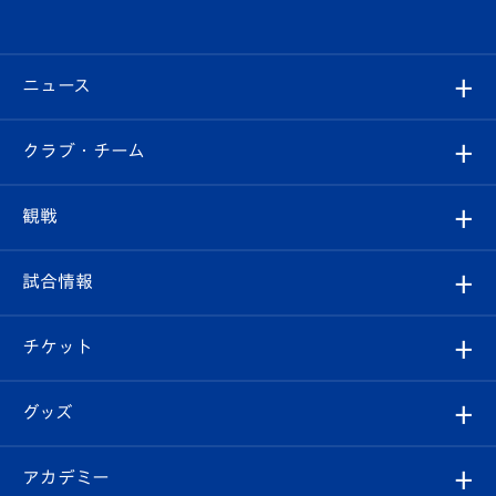
ニュース
すべて
クラブ・チーム
トップチーム
クラブプロフィール
観戦
クラブ
フィロソフィー
観戦ルール
試合情報
試合情報
クラブ概要
観戦ツアー
試合日程/結果
チケット
ファンクラブ
エンブレム紹介
はじめての観戦ガイド
順位表
チケット
グッズ
チケット
選手プロフィール
Revive Team
フォトギャラリー
シーズンシート
オンラインショップ
アカデミー
イベント
スタッフプロフィール