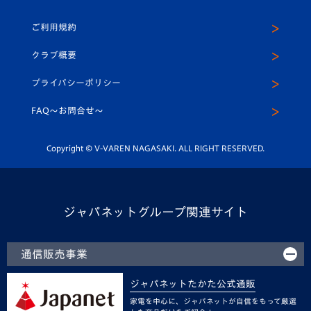
ホームタウン
U-18
クラブハウス（練習場）
パートナー募集
公式Twitter
ご利用規約
アカデミー
U-15
応援メディア
法人限定 VIP BOX
ヴィヴィくんインスタグラム
クラブ概要
スクール
U-12
メディア出演情報
プライバシーポリシー
公式LINE＠
スクール
FAQ〜お問合せ〜
平和祈念活動
Youtube公式チャンネル
ホームタウン活動
Copyright © V-VAREN NAGASAKI. ALL RIGHT RESERVED.
ジャパネットグループ関連サイト
通信販売事業
ジャパネットたかた公式通販
家電を中心に、ジャパネットが自信をもって厳選