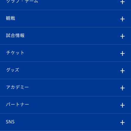
クラブ・チーム
トップチーム
クラブプロフィール
観戦
クラブ
フィロソフィー
観戦ルール
試合情報
試合情報
クラブ概要
観戦ツアー
試合日程/結果
チケット
ファンクラブ
エンブレム紹介
はじめての観戦ガイド
順位表
チケット
グッズ
チケット
選手プロフィール
Revive Team
フォトギャラリー
シーズンシート
オンラインショップ
アカデミー
イベント
スタッフプロフィール
スタジアムへのアクセス
スタジアムグルメ
V-LOVERS（ファンクラブ）
2026-27ユニフォーム
メディア
育成からのお知らせ
パートナー
マスコット紹介
ヴィヴィくんの長崎おもてなしガイド
はじめての観戦ガイド
プレイヤーズスイート
店舗情報
グッズ
アカデミー
チームスケジュール
V-EXPRESS
パートナー企業一覧
SNS
（ユニフォーム入場）