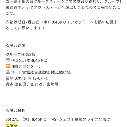
カー選手権大会グループステージ全ての試合が終わり、グループ1
位通過でノックアウトステージへ進出しましたのでご報告いたし
ます。
次節は明日7月27日（木）8:45K.O！アカデミーへも熱い応援よ
ろしくお願いします！
☆試合結果
グループH 第3戦
7月26日(水)8:45 K.O
川崎フロンターレ
ロード宮城総合運動場 陸上競技場
長崎 3対1 川崎 (2-0/1-1)
得点:池田誉、田口達、宮﨑陽
☆試合日程
7月27日（木）8:45K.O VS ジェフ千葉戦のライブ配信は
こちら