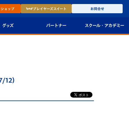
ン
ショップ
プレイヤーズ
スイート
お問合せ
グッズ
パートナー
スクール・
アカデミー
インショップ
パートナー企業一覧
アカデミー
-27ユニフォー
パートナー募集
U-18
法人限定 VIP BOX
U-15
報
/12）
U-12
スクール