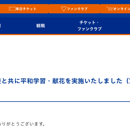
単日チケット
ファンクラブ
オンライ
チケット・
報
観戦
ファンクラブ
観戦ルール
チケット
オンラ
はじめての観戦ガイ
シーズンシート
2026
ド
ム
プレイヤーズスイート
Revive Team
店舗情
と共に平和学習・献花を実施いたしました（7
関連
V-LOVERS（ファン
スタジアムへのアク
クラブ）
セス
リー
ヴィヴィくんの長崎
ルメ
おもてなしガイド
ありがとうございます。