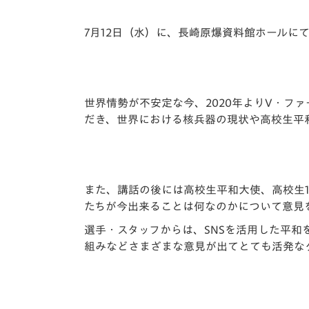
イベント
マスコット紹介
7月12日（水）に、長崎原爆資料館ホールに
メディア
チームスケジュール
グッズ
クラブハウス（練習
場）
世界情勢が不安定な今、2020年よりV・フ
ホームタウン
だき、世界における核兵器の現状や高校生平
応援メディア
アカデミー
平和祈念活動
スクール
また、講話の後には高校生平和大使、高校生
ホームタウン活動
たちが今出来ることは何なのかについて意見
選手・スタッフからは、SNSを活用した平
組みなどさまざまな意見が出てとても活発な