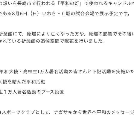
の想いを長崎市で行われる「平和の灯」で使われるキャンドル
である8月6日（日）いわきＦＣ戦の試合会場で展示予定です。
祈念館にて、原爆により亡くなった方や、原爆の影響でその後
かれている祈念館の追悼空間で献花を行いました。
生平和大使・高校生1万人署名活動の皆さんと下記活動を実施い
和大使を結んだ平和活動
 1 万人署名活動のブース設置
ロスポーツクラブとして、ナガサキから世界へ平和のメッセー