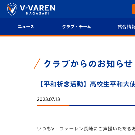
ニュース
クラブ・チーム
試合情
すべて
クラブプロフィール
試合日程/結果
トップチーム
フィロソフィー
試合情報
クラブからのお知らせ
クラブ
クラブ概要
順位表
【平和祈念活動】高校生平和大使
試合情報
エンブレム紹介
U-21 Jリーグ
2023.07.13
ファンクラブ
選手プロフィール
フォトギャラ
チケット
スタッフプロフィール
スタジアムグ
いつもV・ファーレン長崎にご声援いただき