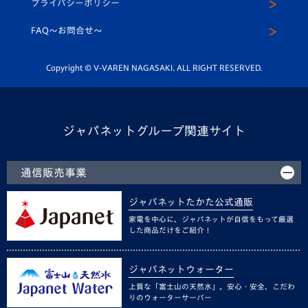
プライバシーポリシー
公式LINE＠
スクール
FAQ〜お問合せ〜
平和祈念活動
Youtube公式チャンネル
ホームタウン活動
Copyright © V-VAREN NAGASAKI. ALL RIGHT RESERVED.
ジャパネットグループ関連サイト
通信販売事業
ジャパネットたかた公式通販
家電を中心に、ジャパネットが自信をもって厳選
した商品だけをご紹介！
ジャパネットウォーター
上質な「富士山の天然水」。安心・安全、こだわ
りのウォーターサーバー