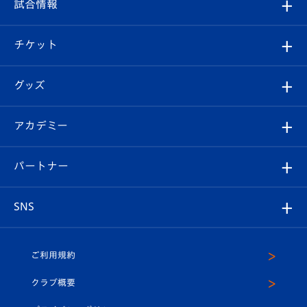
観戦ルール
試合情報
試合情報
クラブ概要
観戦ツアー
試合日程/結果
チケット
ファンクラブ
エンブレム紹介
はじめての観戦ガイド
順位表
チケット
グッズ
チケット
選手プロフィール
Revive Team
フォトギャラリー
シーズンシート
オンラインショップ
アカデミー
イベント
スタッフプロフィール
スタジアムへのアクセス
スタジアムグルメ
V-LOVERS（ファンクラブ）
2026-27ユニフォーム
メディア
育成からのお知らせ
パートナー
マスコット紹介
ヴィヴィくんの長崎おもてなしガイド
はじめての観戦ガイド
プレイヤーズスイート
店舗情報
グッズ
アカデミー
チームスケジュール
V-EXPRESS
パートナー企業一覧
SNS
（ユニフォーム入場）
ホームタウン
U-18
クラブハウス（練習場）
パートナー募集
公式Twitter
ご利用規約
アカデミー
U-15
応援メディア
法人限定 VIP BOX
ヴィヴィくんインスタグラム
クラブ概要
スクール
U-12
メディア出演情報