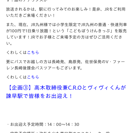
す！誰のアナウンスが
放送されるかは、駅に行ってみてのお楽しみ！是非、JRをご利用
いただきご来場ください！
また、現在、JR九州様では小学生限定でJR九州の普通・快速列車
が100円で1日乗り放題！という「こどもぼうけんきっぷ」を販売
しています！JRでお子様とご来場予定の方はぜひご活用くださ
い。
くわしくは
こちら
更にバスでお越しの方は長崎発、島原発、佐世保発のV・ファー
レン長崎後援会バスツアーもございます。
くわしくは
こちら
【企画③】高木取締役兼C.R.Oとヴィヴィくんが
諫早駅で皆様をお出迎え！
・お出迎え予定時間：14：00～14：30