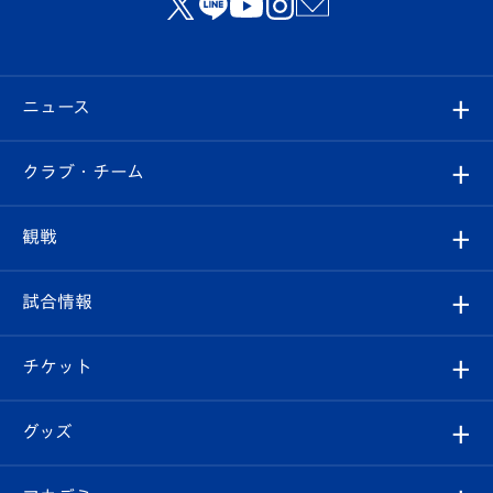
ニュース
すべて
クラブ・チーム
トップチーム
クラブプロフィール
観戦
クラブ
フィロソフィー
観戦ルール
試合情報
試合情報
クラブ概要
観戦ツアー
試合日程/結果
チケット
ファンクラブ
エンブレム紹介
はじめての観戦ガイド
順位表
チケット
グッズ
チケット
選手プロフィール
Revive Team
フォトギャラリー
シーズンシート
オンラインショップ