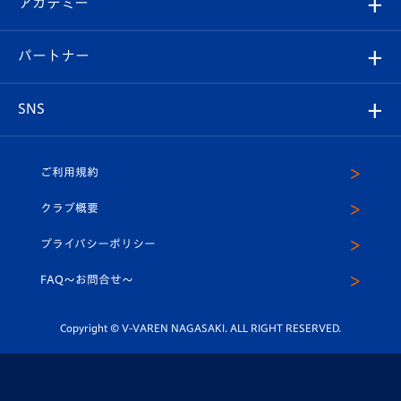
アカデミー
イベント
スタッフプロフィール
スタジアムへのアクセス
スタジアムグルメ
V-LOVERS（ファンクラブ）
2026-27ユニフォーム
メディア
育成からのお知らせ
パートナー
マスコット紹介
ヴィヴィくんの長崎おもてなしガイド
はじめての観戦ガイド
プレイヤーズスイート
店舗情報
グッズ
アカデミー
チームスケジュール
V-EXPRESS
パートナー企業一覧
SNS
（ユニフォーム入場）
ホームタウン
U-18
クラブハウス（練習場）
パートナー募集
公式Twitter
ご利用規約
アカデミー
U-15
応援メディア
法人限定 VIP BOX
ヴィヴィくんインスタグラム
クラブ概要
スクール
U-12
メディア出演情報
プライバシーポリシー
公式LINE＠
スクール
FAQ〜お問合せ〜
平和祈念活動
Youtube公式チャンネル
ホームタウン活動
Copyright © V-VAREN NAGASAKI. ALL RIGHT RESERVED.