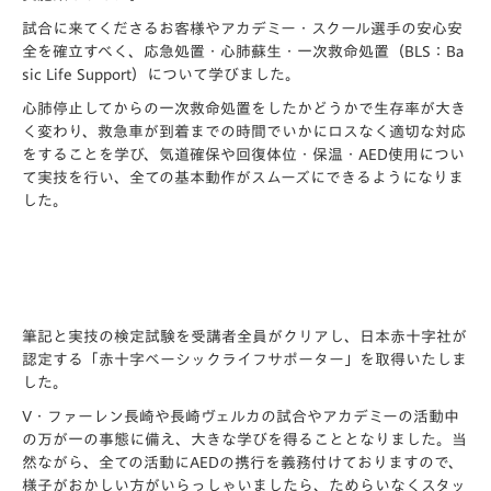
試合に来てくださるお客様やアカデミー・スクール選手の安心安
全を確立すべく、応急処置・心肺蘇生・一次救命処置（BLS：Ba
sic Life Support）について学びました。
心肺停止してからの一次救命処置をしたかどうかで生存率が大き
く変わり、救急車が到着までの時間でいかにロスなく適切な対応
をすることを学び、気道確保や回復体位・保温・AED使用につい
て実技を行い、全ての基本動作がスムーズにできるようになりま
した。
筆記と実技の検定試験を受講者全員がクリアし、日本赤十字社が
認定する「赤十字ベーシックライフサポーター」を取得いたしま
した。
V・ファーレン長崎や長崎ヴェルカの試合やアカデミーの活動中
の万が一の事態に備え、大きな学びを得ることとなりました。当
然ながら、全ての活動にAEDの携行を義務付けておりますので、
様子がおかしい方がいらっしゃいましたら、ためらいなくスタッ