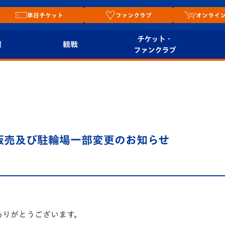
単日チケット
ファンクラブ
オンライ
チケット・
報
観戦
ファンクラブ
観戦ルール
チケット
オンラ
はじめての観戦ガイ
シーズンシート
2026
ド
ム
プレイヤーズスイート
Revive Team
店舗情
追加販売及び駐輪場一部変更のお知らせ
関連
V-LOVERS（ファン
スタジアムへのアク
クラブ）
セス
リー
ヴィヴィくんの長崎
ルメ
おもてなしガイド
ありがとうございます。