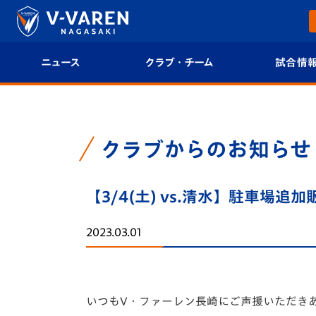
ニュース
クラブ・チーム
試合情
すべて
クラブプロフィール
試合日程/結果
トップチーム
フィロソフィー
試合情報
クラブからのお知らせ
クラブ
クラブ概要
順位表
【3/4(土) vs.清水】駐車場
試合情報
エンブレム紹介
U-21 Jリーグ
2023.03.01
ファンクラブ
選手プロフィール
フォトギャラ
チケット
スタッフプロフィール
スタジアムグ
いつもV・ファーレン長崎にご声援いただき