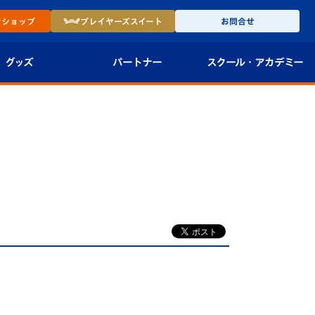
ン
ショップ
プレイヤーズ
スイート
お問合せ
グッズ
パートナー
スクール・
アカデミー
インショップ
パートナー企業一覧
アカデミー
-27ユニフォー
パートナー募集
U-18
法人限定 VIP BOX
U-15
報
U-12
スクール