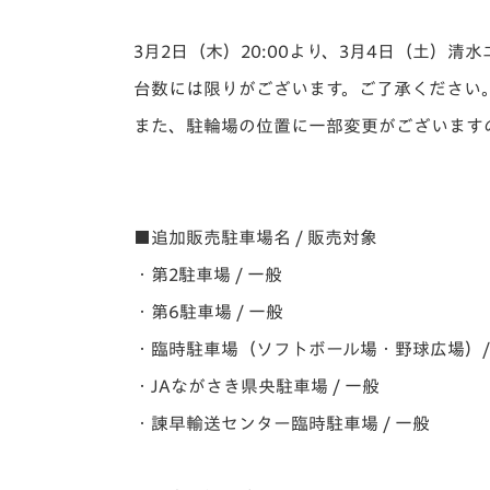
イベント
マスコット紹介
3月2日（木）20:00より、3月4日（土）
メディア
チームスケジュール
台数には限りがございます。ご了承ください
グッズ
クラブハウス（練習
また、駐輪場の位置に一部変更がございます
場）
ホームタウン
応援メディア
アカデミー
■追加販売駐車場名 / 販売対象
平和祈念活動
・第2駐車場 / 一般
スクール
ホームタウン活動
・第6駐車場 / 一般
・臨時駐車場（ソフトボール場・野球広場）/
・JAながさき県央駐車場 / 一般
・諫早輸送センター臨時駐車場 / 一般