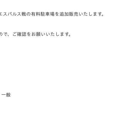
V-EXPRESS（ユニフ
ォーム入場）
清水エスパルス戦の有料駐車場を追加販売いたします。
。
ので、ご確認をお願いいたします。
 一般