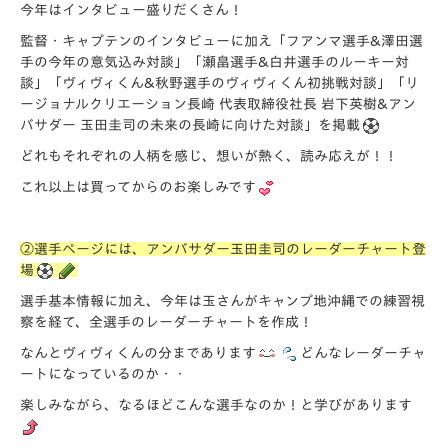
今年はインタビュー盛りだくさん！
監督・キャプテンのインタビューに加え
「フアンマ選手&澤田選
手の今年の意気込み対談」「瀬畠選手&白井選手のルーキー対
談」「ヴィヴィくん&秋野選手のヴィヴィくん初挑戦対談」「リ
ージョナルクリエーション長崎 代表取締役社長 岩下英樹&アン
バサダー 玉田圭司の未来の長崎に向けた対談」
を掲載
どれもそれぞれの人柄を感じ、想いが熱く、読み応えが！！
これ以上は買ってからのお楽しみです
②選手ページには、アンバサダー玉田圭司のレーダーチャート登
場
選手基本情報に加え、今年は玉さんがキャンプ地沖縄での練習視
察を経て、全選手のレーダーチャートを作成！
なんとヴィヴィくんの分まであります
どんなレーダーチャ
ートになっているのか・・
楽しみながら、なるほどこんな選手なのか！と学びがあります