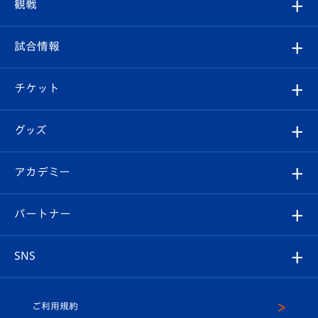
クラブプロフィール
観戦
クラブ
フィロソフィー
観戦ルール
試合情報
試合情報
クラブ概要
観戦ツアー
試合日程/結果
チケット
ファンクラブ
エンブレム紹介
はじめての観戦ガイド
順位表
チケット
グッズ
チケット
選手プロフィール
Revive Team
フォトギャラリー
シーズンシート
オンラインショップ
アカデミー
イベント
スタッフプロフィール
スタジアムへのアクセス
スタジアムグルメ
V-LOVERS（ファンクラブ）
2026-27ユニフォーム
メディア
育成からのお知らせ
パートナー
マスコット紹介
ヴィヴィくんの長崎おもてなしガイド
はじめての観戦ガイド
プレイヤーズスイート
店舗情報
グッズ
アカデミー
チームスケジュール
V-EXPRESS
パートナー企業一覧
SNS
（ユニフォーム入場）
ホームタウン
U-18
クラブハウス（練習場）
パートナー募集
公式Twitter
ご利用規約
アカデミー
U-15