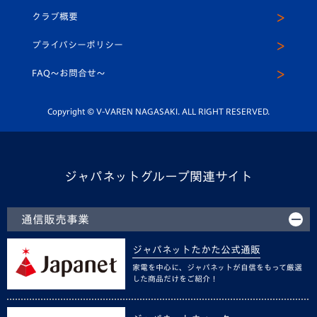
応援メディア
法人限定 VIP BOX
ヴィヴィくんインスタグラム
クラブ概要
スクール
U-12
メディア出演情報
プライバシーポリシー
公式LINE＠
スクール
FAQ〜お問合せ〜
平和祈念活動
Youtube公式チャンネル
ホームタウン活動
Copyright © V-VAREN NAGASAKI. ALL RIGHT RESERVED.
ジャパネットグループ関連サイト
通信販売事業
ジャパネットたかた公式通販
家電を中心に、ジャパネットが自信をもって厳選
した商品だけをご紹介！