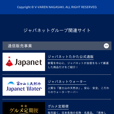
ホームタウン活動
Copyright © V-VAREN NAGASAKI. ALL RIGHT RESERVED.
ジャパネットグループ関連サイト
通信販売事業
ジャパネットたかた公式通販
家電を中心に、ジャパネットが自信をもって厳選
した商品だけをご紹介！
ジャパネットウォーター
上質な「富士山の天然水」。安心・安全、こだわ
りのウォーターサーバー
グルメ定期便
毎月届く、日本各地の名物・名産品。「美味し