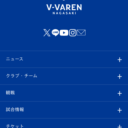
ニュース
すべて
クラブ・チーム
トップチーム
クラブプロフィール
観戦
クラブ
フィロソフィー
観戦ルール
試合情報
試合情報
クラブ概要
観戦ツアー
試合日程/結果
チケット