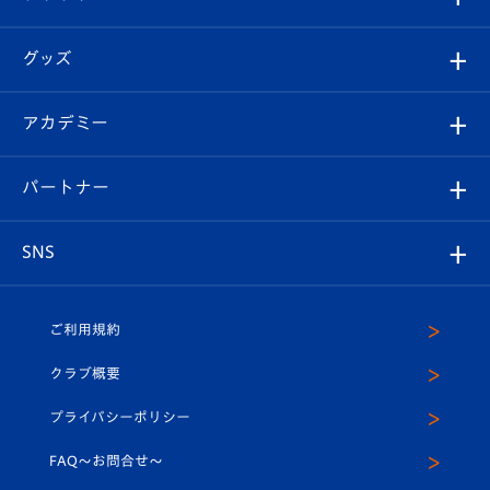
ファンクラブ
エンブレム紹介
はじめての観戦ガイド
順位表
チケット
グッズ
チケット
選手プロフィール
Revive Team
フォトギャラリー
シーズンシート
オンラインショップ
アカデミー
イベント
スタッフプロフィール
スタジアムへのアクセス
スタジアムグルメ
V-LOVERS（ファンクラブ）
2026-27ユニフォーム
メディア
育成からのお知らせ
パートナー
マスコット紹介
ヴィヴィくんの長崎おもてなしガイド
はじめての観戦ガイド
プレイヤーズスイート
店舗情報
グッズ
アカデミー
チームスケジュール
V-EXPRESS
パートナー企業一覧
SNS
（ユニフォーム入場）
ホームタウン
U-18
クラブハウス（練習場）
パートナー募集
公式Twitter
ご利用規約
アカデミー
U-15
応援メディア
法人限定 VIP BOX
ヴィヴィくんインスタグラム
クラブ概要
スクール
U-12
メディア出演情報
プライバシーポリシー
公式LINE＠
スクール
FAQ〜お問合せ〜
平和祈念活動
Youtube公式チャンネル